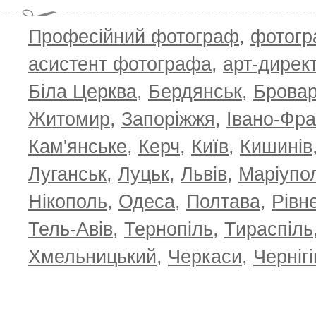
Професійний фотограф
,
фотог
асистент фотографа
,
арт-дирек
Біла Церква
,
Бердянськ
,
Брова
Житомир
,
Запоріжжя
,
Івано-Фра
Кам'янське
,
Керч
,
Київ
,
Кишинів
Луганськ
,
Луцьк
,
Львів
,
Маріупо
Нікополь
,
Одеса
,
Полтава
,
Рівн
Тель-Авів
,
Тернопіль
,
Тираспіль
Хмельницький
,
Черкаси
,
Чернігі