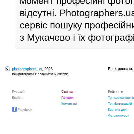
момент професійні фотог
відсутні. Photographers.
сервіс пошуку професійн
з Мукачево і їх фотографі
photographers.ua
, 2026
Електронна ск
Всі фотографії є власністю їх авторів.
Русский
Стрічка
Рейтинги
English
Галерея
Топ користувачів
Коментарі
Топ фотографій
Facebook
Картина дня
Фотоконкурси