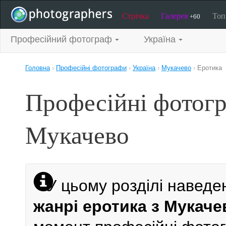
Стрічка
Галерея
То
+60
Професійний фотограф
Україна
Головна
›
Професійні фотографи
›
Україна
›
Мукачево
›
Еротика
Професійні фотогр
Мукачево
У цьому розділі наведе
жанрі еротика з Мукаче