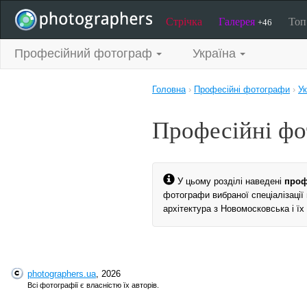
Стрічка
Галерея
То
+46
Професійний фотограф
Україна
Головна
›
Професійні фотографи
›
Ук
Професійні фо
У цьому розділі наведені
проф
фотографи вибраної спеціалізації
архітектура з Новомосковська і їх
photographers.ua
, 2026
Всі фотографії є власністю їх авторів.