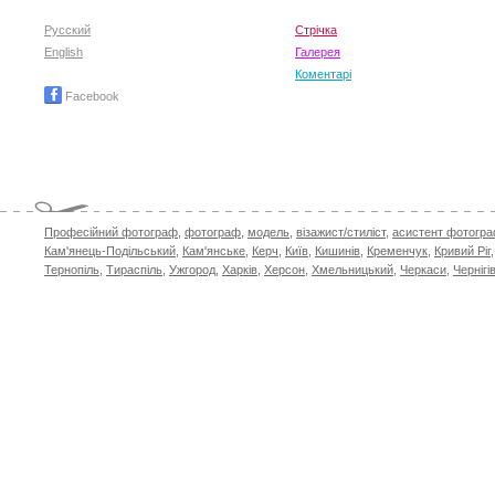
Русский
Стрічка
English
Галерея
Коментарі
Facebook
Професійний фотограф
,
фотограф
,
модель
,
візажист/стиліст
,
асистент фотогр
Кам'янець-Подільський
,
Кам'янське
,
Керч
,
Київ
,
Кишинів
,
Кременчук
,
Кривий Ріг
Тернопіль
,
Тираспіль
,
Ужгород
,
Харків
,
Херсон
,
Хмельницький
,
Черкаси
,
Чернігі