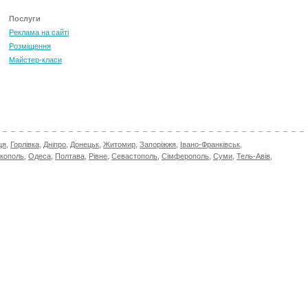
Послуги
Реклама на сайті
Розміщення
Майстер-класи
ця
,
Горлівка
,
Дніпро
,
Донецьк
,
Житомир
,
Запоріжжя
,
Івано-Франківськ
,
ікополь
,
Одеса
,
Полтава
,
Рівне
,
Севастополь
,
Сімферополь
,
Суми
,
Тель-Авів
,