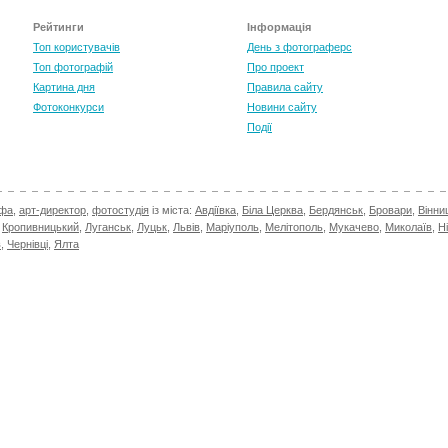
Рейтинги
Інформація
Топ користувачів
День з фотограферс
Топ фотографій
Про проект
Картина дня
Правила сайту
Фотоконкурси
Новини сайту
Події
афа
,
арт-директор
,
фотостудія
із міста:
Авдіївка
,
Біла Церква
,
Бердянськ
,
Бровари
,
Вінни
,
Кропивницький
,
Луганськ
,
Луцьк
,
Львів
,
Маріуполь
,
Мелітополь
,
Мукачево
,
Миколаїв
,
Н
в
,
Чернівці
,
Ялта