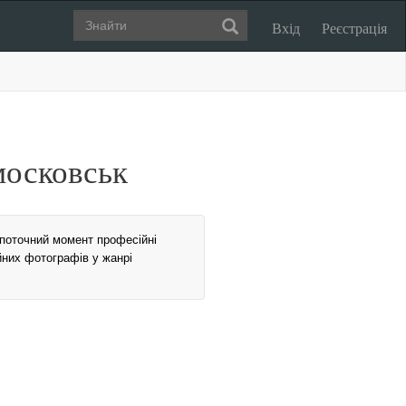
Вхід
Реєстрація
московськ
 поточний момент професійні
йних фотографів у жанрі