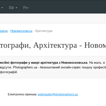
п
Ще
Pro
раїна
›
Новомосковськ
›
Архітектура
тографи, Архітектура - Ново
есійні фотографи у жанрі архітектура з Новомосковська
. На жаль, в
 відсутні. Photographers.ua - безкоштовний онлайн-сервіс пошуку професі
 фотографій.
Електронна скринька:
webmaster@photographers.ua