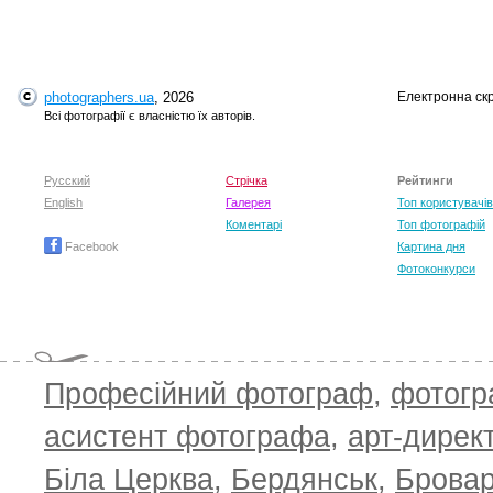
photographers.ua
, 2026
Електронна ск
Всі фотографії є власністю їх авторів.
Русский
Стрічка
Рейтинги
English
Галерея
Топ користувачів
Коментарі
Топ фотографій
Facebook
Картина дня
Фотоконкурси
Професійний фотограф
,
фотог
асистент фотографа
,
арт-дирек
Біла Церква
,
Бердянськ
,
Брова