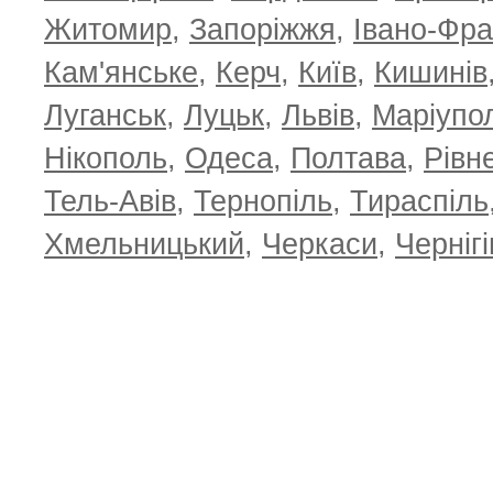
Житомир
,
Запоріжжя
,
Івано-Фра
Кам'янське
,
Керч
,
Київ
,
Кишинів
Луганськ
,
Луцьк
,
Львів
,
Маріупо
Нікополь
,
Одеса
,
Полтава
,
Рівн
Тель-Авів
,
Тернопіль
,
Тираспіль
Хмельницький
,
Черкаси
,
Чернігі