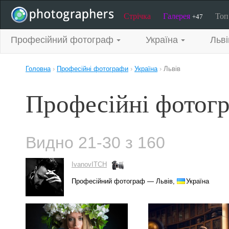
Стрічка
Галерея
То
+47
Професійний фотограф
Україна
Льві
Головна
›
Професійні фотографи
›
Україна
›
Львів
Професійні фотогр
Видно 21-30 з 160
IvanovITCH
Професійний фотограф — Львів,
Україна