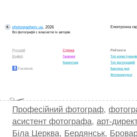
photographers.ua
, 2026
Електронна ск
Всі фотографії є власністю їх авторів.
Русский
Стрічка
Рейтинги
English
Галерея
Топ користувачів
Коментарі
Топ фотографій
Facebook
Картина дня
Фотоконкурси
Професійний фотограф
,
фотог
асистент фотографа
,
арт-дирек
Біла Церква
,
Бердянськ
,
Брова