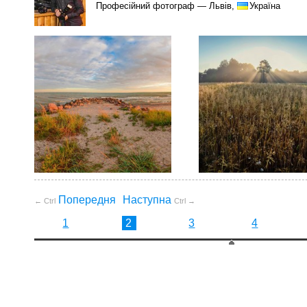
Професійний фотограф — Львів,
Україна
Попередня
Наступна
← Ctrl
Ctrl →
1
2
3
4