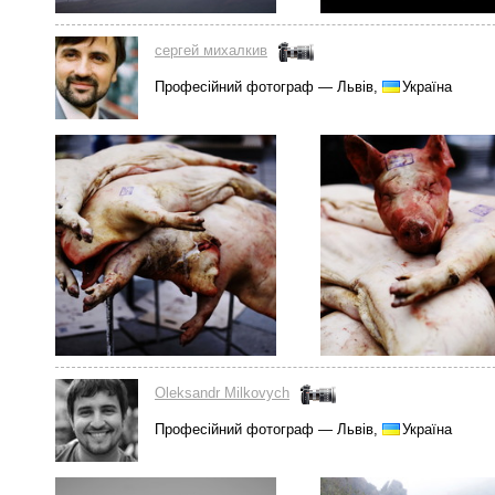
сергей михалкив
Професійний фотограф — Львів,
Україна
Oleksandr Milkovych
Професійний фотограф — Львів,
Україна