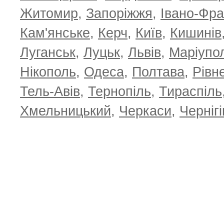
Житомир
,
Запоріжжя
,
Івано-Фра
Кам'янське
,
Керч
,
Київ
,
Кишинів
Луганськ
,
Луцьк
,
Львів
,
Маріупо
Нікополь
,
Одеса
,
Полтава
,
Рівн
Тель-Авів
,
Тернопіль
,
Тираспіль
Хмельницький
,
Черкаси
,
Чернігі