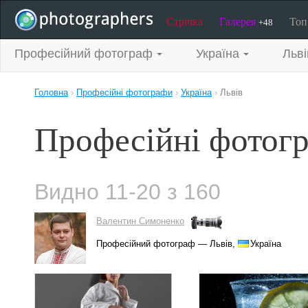
Стрічка
Галерея
То
+48
Професійний фотограф
Україна
Льві
Головна
›
Професійні фотографи
›
Україна
›
Львів
Професійні фотогр
Видно 11-20 з 160
Валентин Симоненко
Професійний фотограф — Львів,
Україна