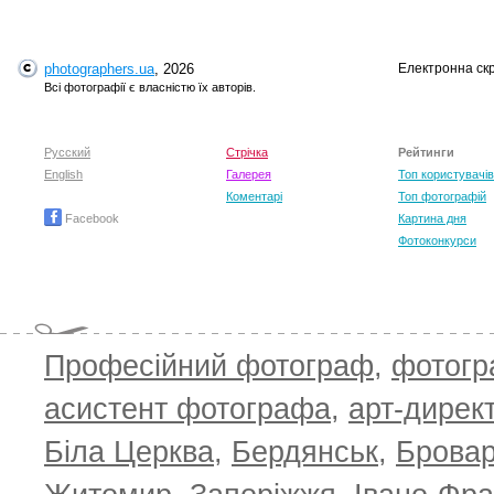
photographers.ua
, 2026
Електронна ск
Всі фотографії є власністю їх авторів.
Русский
Стрічка
Рейтинги
English
Галерея
Топ користувачів
Коментарі
Топ фотографій
Facebook
Картина дня
Фотоконкурси
Професійний фотограф
,
фотог
асистент фотографа
,
арт-дирек
Біла Церква
,
Бердянськ
,
Брова