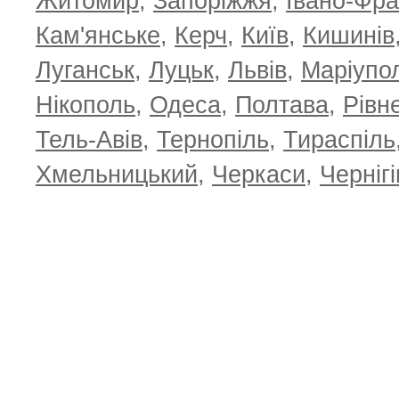
Житомир
,
Запоріжжя
,
Івано-Фра
Кам'янське
,
Керч
,
Київ
,
Кишинів
Луганськ
,
Луцьк
,
Львів
,
Маріупо
Нікополь
,
Одеса
,
Полтава
,
Рівн
Тель-Авів
,
Тернопіль
,
Тираспіль
Хмельницький
,
Черкаси
,
Чернігі