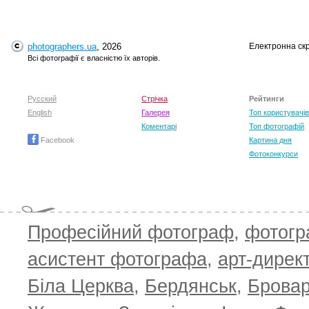
photographers.ua
, 2026
Електронна ск
Всі фотографії є власністю їх авторів.
Русский
Стрічка
Рейтинги
English
Галерея
Топ користувачів
Коментарі
Топ фотографій
Facebook
Картина дня
Фотоконкурси
Професійний фотограф
,
фотог
асистент фотографа
,
арт-дирек
Біла Церква
,
Бердянськ
,
Брова