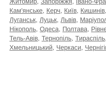
Житомир
,
Запоріжжя
,
Івано-Фра
Кам'янське
,
Керч
,
Київ
,
Кишинів
Луганськ
,
Луцьк
,
Львів
,
Маріупо
Нікополь
,
Одеса
,
Полтава
,
Рівн
Тель-Авів
,
Тернопіль
,
Тираспіль
Хмельницький
,
Черкаси
,
Чернігі