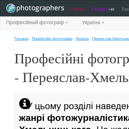
Стрічка
Галерея
То
+49
Професійний фотограф
Україна
Головна
›
Професійні фотографи
›
Україна
›
Переяслав-Хмельни
Професійні фотог
- Переяслав-Хмел
У цьому розділі наведе
жанрі фотожурналістик