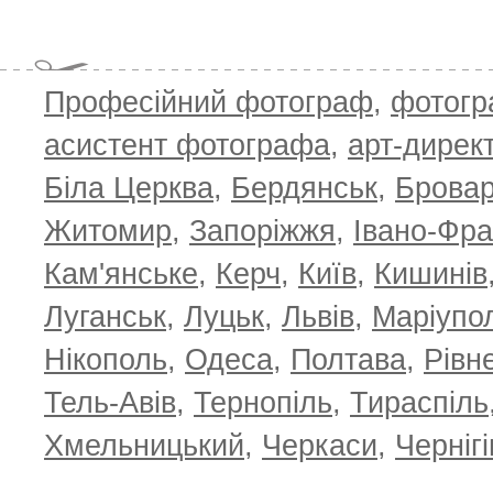
Професійний фотограф
,
фотог
асистент фотографа
,
арт-дирек
Біла Церква
,
Бердянськ
,
Брова
Житомир
,
Запоріжжя
,
Івано-Фра
Кам'янське
,
Керч
,
Київ
,
Кишинів
Луганськ
,
Луцьк
,
Львів
,
Маріупо
Нікополь
,
Одеса
,
Полтава
,
Рівн
Тель-Авів
,
Тернопіль
,
Тираспіль
Хмельницький
,
Черкаси
,
Чернігі