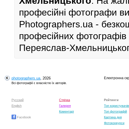
Хмельницького
. На жал
професійні фотографи виб
Photographers.ua - безк
професійних фотографів 
Переяслав-Хмельницького
photographers.ua
, 2026
Електронна ск
Всі фотографії є власністю їх авторів.
Русский
Стрічка
Рейтинги
English
Галерея
Топ користувачів
Коментарі
Топ фотографій
Facebook
Картина дня
Фотоконкурси