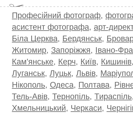
Професійний фотограф
,
фотог
асистент фотографа
,
арт-дирек
Біла Церква
,
Бердянськ
,
Брова
Житомир
,
Запоріжжя
,
Івано-Фра
Кам'янське
,
Керч
,
Київ
,
Кишинів
Луганськ
,
Луцьк
,
Львів
,
Маріупо
Нікополь
,
Одеса
,
Полтава
,
Рівн
Тель-Авів
,
Тернопіль
,
Тираспіль
Хмельницький
,
Черкаси
,
Чернігі