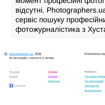
момент професійні фотог
відсутні. Photographers.
сервіс пошуку професійн
фотожурналістика з Хуста
photographers.ua
, 2026
Електронна ск
Всі фотографії є власністю їх авторів.
Русский
Стрічка
Рейтинги
English
Галерея
Топ користувачів
Коментарі
Топ фотографій
Facebook
Картина дня
Фотоконкурси