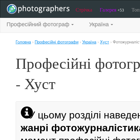
Стрічка
Галерея
То
+53
Професійний фотограф
Україна
Головна
›
Професійні фотографи
›
Україна
›
Хуст
›
Фотожурналіс
Професійні фотог
- Хуст
У цьому розділі наведе
жанрі фотожурналістика