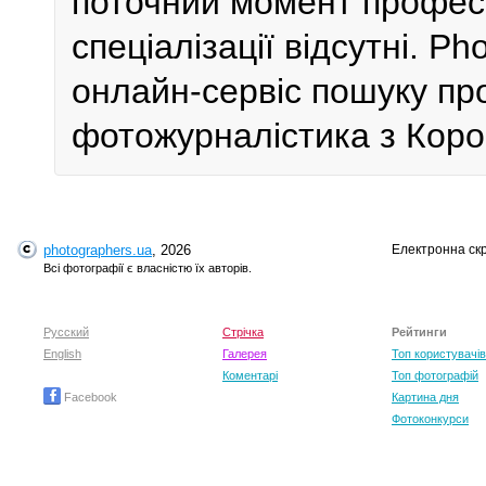
поточний момент профес
спеціалізації відсутні. P
онлайн-сервіс пошуку пр
фотожурналістика з Коро
photographers.ua
, 2026
Електронна ск
Всі фотографії є власністю їх авторів.
Русский
Стрічка
Рейтинги
English
Галерея
Топ користувачів
Коментарі
Топ фотографій
Facebook
Картина дня
Фотоконкурси