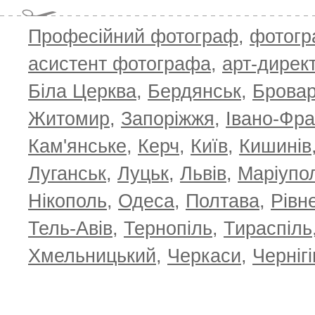
Професійний фотограф
,
фотог
асистент фотографа
,
арт-дирек
Біла Церква
,
Бердянськ
,
Брова
Житомир
,
Запоріжжя
,
Івано-Фра
Кам'янське
,
Керч
,
Київ
,
Кишинів
Луганськ
,
Луцьк
,
Львів
,
Маріупо
Нікополь
,
Одеса
,
Полтава
,
Рівн
Тель-Авів
,
Тернопіль
,
Тираспіль
Хмельницький
,
Черкаси
,
Чернігі