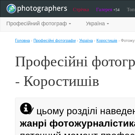
Стрічка
Галерея
То
+54
Професійний фотограф
Україна
Головна
›
Професійні фотографи
›
Україна
›
Коростишів
›
Фотожу
Професійні фотог
- Коростишів
У цьому розділі наведе
жанрі фотожурналістик