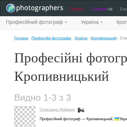
Стрічка
Галерея
То
+56
Професійний фотограф
Україна
Кро
Головна
›
Професійні фотографи
›
Україна
›
Кропивницький
›
Сти
Професійні фотогр
Кропивницький
Видно 1-3 з 3
Олександр Майоров
Професійний фотограф — Кропивницький,
Укра