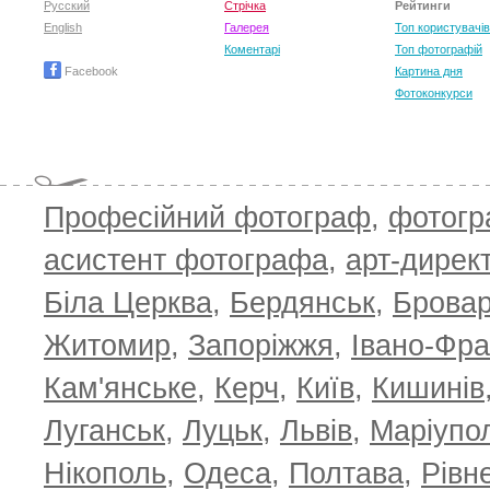
Русский
Стрічка
Рейтинги
English
Галерея
Топ користувачів
Коментарі
Топ фотографій
Facebook
Картина дня
Фотоконкурси
Професійний фотограф
,
фотог
асистент фотографа
,
арт-дирек
Біла Церква
,
Бердянськ
,
Брова
Житомир
,
Запоріжжя
,
Івано-Фра
Кам'янське
,
Керч
,
Київ
,
Кишинів
Луганськ
,
Луцьк
,
Львів
,
Маріупо
Нікополь
,
Одеса
,
Полтава
,
Рівн