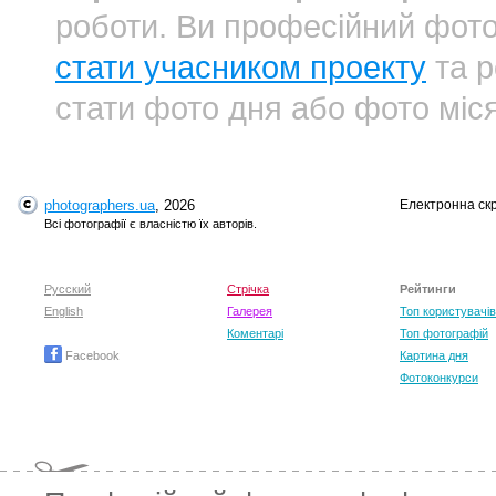
роботи. Ви професійний фот
стати учасником проекту
та р
стати фото дня або фото міс
photographers.ua
, 2026
Електронна ск
Всі фотографії є власністю їх авторів.
Русский
Стрічка
Рейтинги
English
Галерея
Топ користувачів
Коментарі
Топ фотографій
Facebook
Картина дня
Фотоконкурси