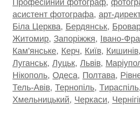
Професійний фотограф
,
фотог
асистент фотографа
,
арт-дирек
Біла Церква
,
Бердянськ
,
Брова
Житомир
,
Запоріжжя
,
Івано-Фра
Кам'янське
,
Керч
,
Київ
,
Кишинів
Луганськ
,
Луцьк
,
Львів
,
Маріупо
Нікополь
,
Одеса
,
Полтава
,
Рівн
Тель-Авів
,
Тернопіль
,
Тираспіль
Хмельницький
,
Черкаси
,
Чернігі