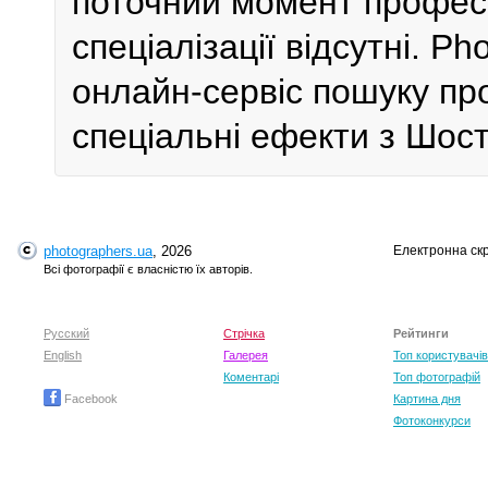
поточний момент профес
спеціалізації відсутні. P
онлайн-сервіс пошуку пр
спеціальні ефекти з Шост
photographers.ua
, 2026
Електронна ск
Всі фотографії є власністю їх авторів.
Русский
Стрічка
Рейтинги
English
Галерея
Топ користувачів
Коментарі
Топ фотографій
Facebook
Картина дня
Фотоконкурси