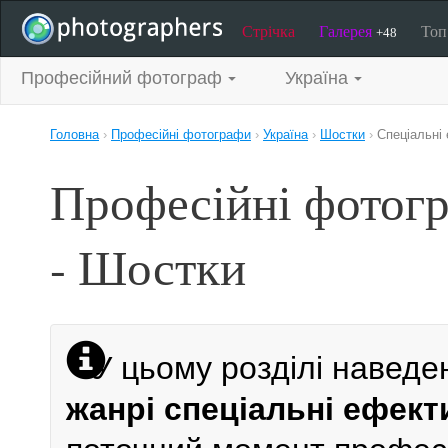
Стрічка
Галерея
То
+48
Професійний фотограф
Україна
Головна
›
Професійні фотографи
›
Україна
›
Шостки
›
Спеціальні
Професійні фотогр
- Шостки
У цьому розділі наведе
жанрі спеціальні ефект