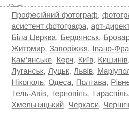
Професійний фотограф
,
фотог
асистент фотографа
,
арт-дирек
Біла Церква
,
Бердянськ
,
Брова
Житомир
,
Запоріжжя
,
Івано-Фра
Кам'янське
,
Керч
,
Київ
,
Кишинів
Луганськ
,
Луцьк
,
Львів
,
Маріупо
Нікополь
,
Одеса
,
Полтава
,
Рівн
Тель-Авів
,
Тернопіль
,
Тираспіль
Хмельницький
,
Черкаси
,
Чернігі