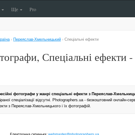
п
Ще
Pro
раїна
›
Переяслав-Хмельницький
›
Спеціальні ефекти
тографи, Спеціальні ефекти -
есійні фотографи у жанрі спеціальні ефекти з Переяслав-Хмельниц
аної спеціалізації відсутні. Photographers.ua - безкоштовний онлайн-се
екти з Переяслав-Хмельницького і їх фотографій.
Електронна скринька:
webmaster@photographers.ua