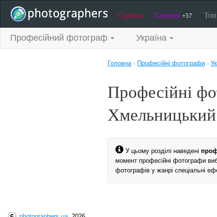
Стрічка
Галерея
То
+57
Професійний фотограф
Україна
Головна
›
Професійні фотографи
›
Ук
Професійні фо
Хмельницький
У цьому розділі наведені
проф
момент професійні фотографи вибр
фотографів у жанрі спеціальні еф
photographers.ua
, 2026