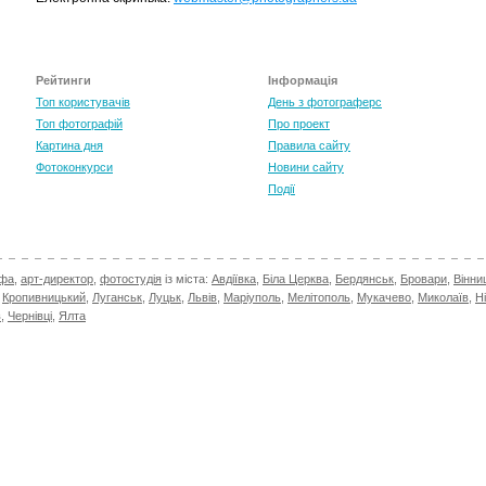
Рейтинги
Інформація
Топ користувачів
День з фотограферс
Топ фотографій
Про проект
Картина дня
Правила сайту
Фотоконкурси
Новини сайту
Події
афа
,
арт-директор
,
фотостудія
із міста:
Авдіївка
,
Біла Церква
,
Бердянськ
,
Бровари
,
Вінни
,
Кропивницький
,
Луганськ
,
Луцьк
,
Львів
,
Маріуполь
,
Мелітополь
,
Мукачево
,
Миколаїв
,
Н
в
,
Чернівці
,
Ялта