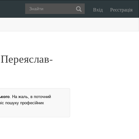
Вхід
Реєстрація
 Переяслав-
ького
. На жаль, в поточний
рвіс пошуку професійних