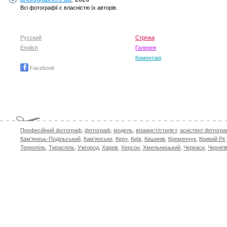
Всі фотографії є власністю їх авторів.
Русский
Стрічка
English
Галерея
Коментарі
Facebook
Професійний фотограф
,
фотограф
,
модель
,
візажист/стиліст
,
асистент фотогр
Кам'янець-Подільський
,
Кам'янське
,
Керч
,
Київ
,
Кишинів
,
Кременчук
,
Кривий Ріг
Тернопіль
,
Тираспіль
,
Ужгород
,
Харків
,
Херсон
,
Хмельницький
,
Черкаси
,
Чернігі