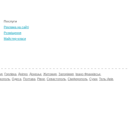
Послуги
Реклама на сайті
Розміщення
Майстер-класи
ця
,
Горлівка
,
Дніпро
,
Донецьк
,
Житомир
,
Запоріжжя
,
Івано-Франківськ
,
ікополь
,
Одеса
,
Полтава
,
Рівне
,
Севастополь
,
Сімферополь
,
Суми
,
Тель-Авів
,