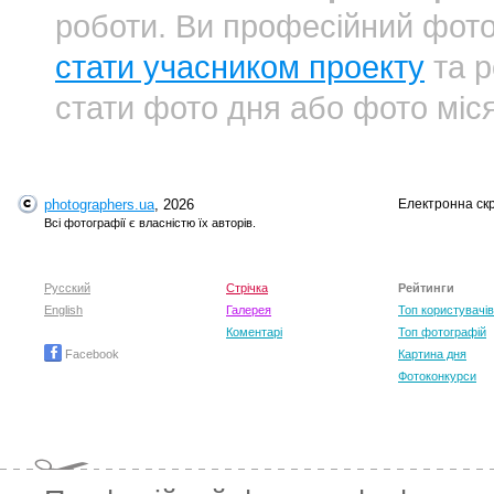
роботи. Ви професійний фот
стати учасником проекту
та р
стати фото дня або фото міс
photographers.ua
, 2026
Електронна ск
Всі фотографії є власністю їх авторів.
Русский
Стрічка
Рейтинги
English
Галерея
Топ користувачів
Коментарі
Топ фотографій
Facebook
Картина дня
Фотоконкурси