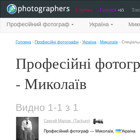
Стрічка
Галерея
То
+65
Професійний фотограф
Україна
Мик
Головна
›
Професійні фотографи
›
Україна
›
Миколаїв
›
Спеціаль
Професійні фотогр
- Миколаїв
Видно 1-1 з 1
Сергей Малов. (Tackuro)
Професійний фотограф — Миколаїв,
Україна