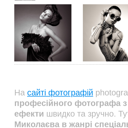
На
сайті фотографій
photogra
професійного фотографа з 
ефекти
швидко та зручно. Т
Миколаєва в жанрі спеціал