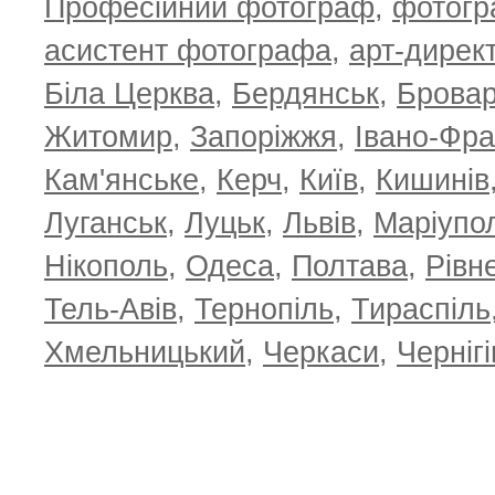
Професійний фотограф
,
фотог
асистент фотографа
,
арт-дирек
Біла Церква
,
Бердянськ
,
Брова
Житомир
,
Запоріжжя
,
Івано-Фра
Кам'янське
,
Керч
,
Київ
,
Кишинів
Луганськ
,
Луцьк
,
Львів
,
Маріупо
Нікополь
,
Одеса
,
Полтава
,
Рівн
Тель-Авів
,
Тернопіль
,
Тираспіль
Хмельницький
,
Черкаси
,
Чернігі