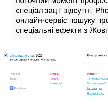
поточний момент профес
спеціалізації відсутні. P
онлайн-сервіс пошуку пр
спеціальні ефекти з Жовт
photographers.ua
, 2026
Електронна ск
Всі фотографії є власністю їх авторів.
Русский
Стрічка
Рейтинги
English
Галерея
Топ користувачів
Коментарі
Топ фотографій
Facebook
Картина дня
Фотоконкурси