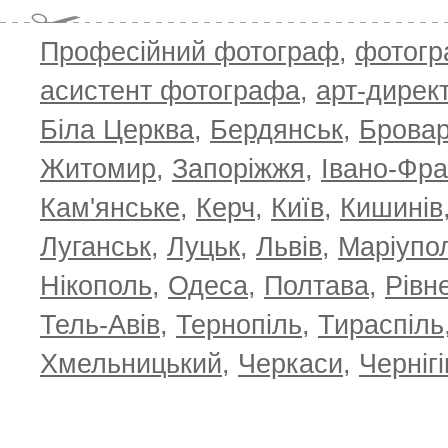
Професійний фотограф
,
фотог
асистент фотографа
,
арт-дирек
Біла Церква
,
Бердянськ
,
Брова
Житомир
,
Запоріжжя
,
Івано-Фра
Кам'янське
,
Керч
,
Київ
,
Кишинів
Луганськ
,
Луцьк
,
Львів
,
Маріупо
Нікополь
,
Одеса
,
Полтава
,
Рівн
Тель-Авів
,
Тернопіль
,
Тираспіль
Хмельницький
,
Черкаси
,
Чернігі