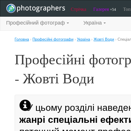
Стрічка
Галерея
То
+54
Професійний фотограф
Україна
Головна
›
Професійні фотографи
›
Україна
›
Жовті Води
›
Спеціа
Професійні фотогр
- Жовті Води
У цьому розділі наведе
жанрі спеціальні ефект