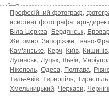
Професійний фотограф
,
фотог
асистент фотографа
,
арт-дирек
Біла Церква
,
Бердянськ
,
Брова
Житомир
,
Запоріжжя
,
Івано-Фра
Кам'янське
,
Керч
,
Київ
,
Кишинів
Луганськ
,
Луцьк
,
Львів
,
Маріупо
Нікополь
,
Одеса
,
Полтава
,
Рівн
Тель-Авів
,
Тернопіль
,
Тираспіль
Хмельницький
,
Черкаси
,
Чернігі