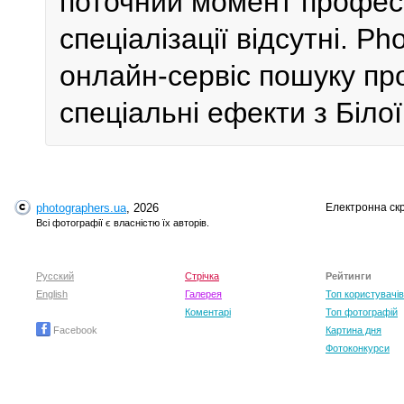
поточний момент профес
спеціалізації відсутні. P
онлайн-сервіс пошуку пр
спеціальні ефекти з Білої
photographers.ua
, 2026
Електронна ск
Всі фотографії є власністю їх авторів.
Русский
Стрічка
Рейтинги
English
Галерея
Топ користувачів
Коментарі
Топ фотографій
Facebook
Картина дня
Фотоконкурси