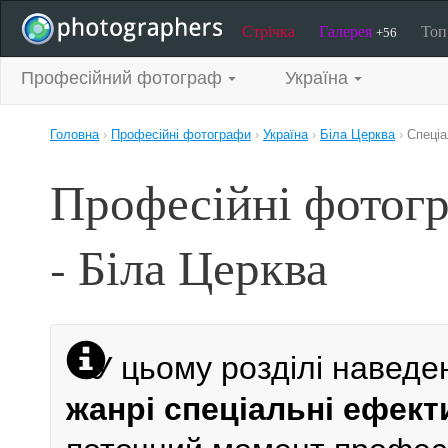
Стрічка
Галерея
То
+56
Професійний фотограф
Україна
Головна
›
Професійні фотографи
›
Україна
›
Біла Церква
›
Спеціа
Професійні фотогр
- Біла Церква
У цьому розділі наведе
жанрі спеціальні ефект