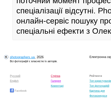
поточний момент профес
спеціалізації відсутні. P
онлайн-сервіс пошуку пр
спеціальні ефекти з Олекс
photographers.ua
, 2026
Електронна ск
Всі фотографії є власністю їх авторів.
Русский
Стрічка
Рейтинги
English
Галерея
Топ користувачів
Коментарі
Топ фотографій
Facebook
Картина дня
Фотоконкурси