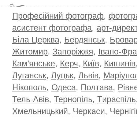
Професійний фотограф
,
фотог
асистент фотографа
,
арт-дирек
Біла Церква
,
Бердянськ
,
Брова
Житомир
,
Запоріжжя
,
Івано-Фра
Кам'янське
,
Керч
,
Київ
,
Кишинів
Луганськ
,
Луцьк
,
Львів
,
Маріупо
Нікополь
,
Одеса
,
Полтава
,
Рівн
Тель-Авів
,
Тернопіль
,
Тираспіль
Хмельницький
,
Черкаси
,
Чернігі