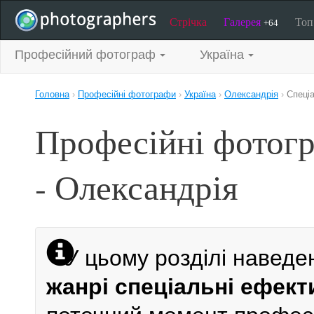
Стрічка
Галерея
То
+64
Професійний фотограф
Україна
Головна
›
Професійні фотографи
›
Україна
›
Олександрія
›
Спеці
Професійні фотогр
- Олександрія
У цьому розділі наведе
жанрі спеціальні ефект