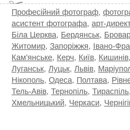
Професійний фотограф
,
фотог
асистент фотографа
,
арт-дирек
Біла Церква
,
Бердянськ
,
Брова
Житомир
,
Запоріжжя
,
Івано-Фра
Кам'янське
,
Керч
,
Київ
,
Кишинів
Луганськ
,
Луцьк
,
Львів
,
Маріупо
Нікополь
,
Одеса
,
Полтава
,
Рівн
Тель-Авів
,
Тернопіль
,
Тираспіль
Хмельницький
,
Черкаси
,
Чернігі