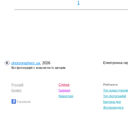
1
photographers.ua
, 2026
Електронна ск
Всі фотографії є власністю їх авторів.
Русский
Стрічка
Рейтинги
English
Галерея
Топ користувачів
Коментарі
Топ фотографій
Facebook
Картина дня
Фотоконкурси