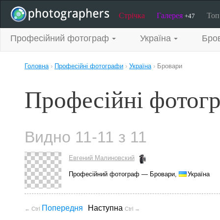
Стрічка
Галерея
То
+47
Професійний фотограф
Україна
Бро
Головна
›
Професійні фотографи
›
Україна
›
Бровари
Професійні фотогр
Видно 11-11 з 11
Евгений Малиновский
Професійний фотограф — Бровари,
Україна
Попередня
Наступна
← Ctrl
Ctrl →