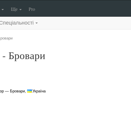
п
Ще
Pro
Спеціальності
ровари
 - Бровари
тор — Бровари,
Україна