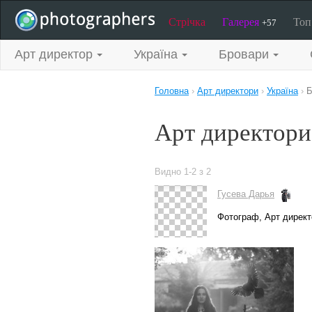
Стрічка
Галерея
То
+57
Арт директор
Україна
Бровари
Головна
›
Арт директори
›
Україна
›
Б
Арт директори
Видно 1-2 з 2
Гусева Дарья
Фотограф, Арт дирек