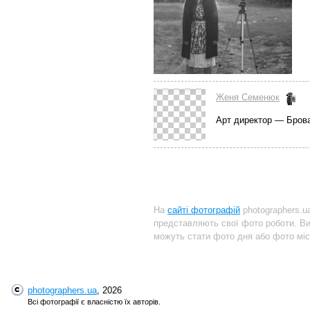
Женя Семенюк
Арт директор — Бров
На
сайті фотографій
photographers.u
представляють свої фото роботи. В
можуть стати фото дня або фото міс
photographers.ua
, 2026
Всі фотографії є власністю їх авторів.