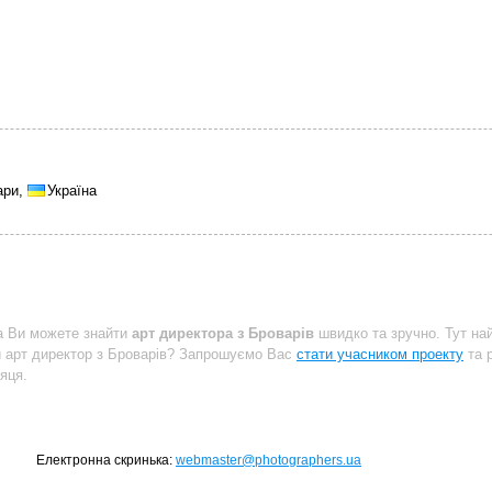
ари,
Україна
a Ви можете знайти
арт директора з Броварів
швидко та зручно. Тут на
и арт директор з Броварів? Запрошуємо Вас
стати учасником проекту
та р
яця.
Електронна скринька:
webmaster@photographers.ua