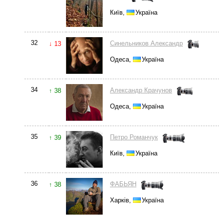
Київ,
Україна
32
Синельников Александр
↓ 13
Одеса,
Україна
34
Александр Крачунов
↑ 38
Одеса,
Україна
35
Петро Романчук
↑ 39
Київ,
Україна
36
ФАБЬЯН
↑ 38
Харків,
Україна