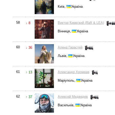
Київ,
Україна
58
Виктор Киевский (Raft & LEA)
↓ 8
Вінниця,
Україна
60
Алена Гарастей
↓ 36
Львів,
Україна
61
Александр Хромеев
↑ 13
Маріуполь,
Україна
62
Алексей Медведев
↑ 37
Васильків,
Україна