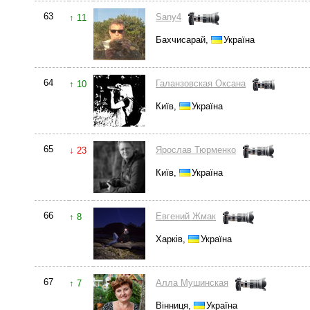
63
Sany4
↑ 11
Бахчисарай,
Україна
64
Галанзовская Оксана
↑ 10
Київ,
Україна
65
Ярослав Тюрменко
↓ 23
Київ,
Україна
66
Евгений Жмак
↑ 8
Харків,
Україна
67
Алла Мушинская
↑ 7
Вінниця,
Україна