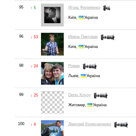
95
Игорь Филипенко
↑ 5
Київ,
Україна
96
Ирина Пивторак
↓ 53
Київ,
Україна
98
Роман
↓ 24
Львів,
Україна
99
Denis Krivoy
↓ 25
Житомир,
Україна
100
Дмитрий Колисниченко
↓ 4