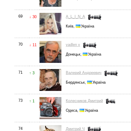
69
A_L_I_N_A
↓ 30
Київ,
Україна
70
vadlen v
↓ 11
Донецьк,
Україна
71
Валерий Андреевич
↑ 3
Бердянськ,
Україна
73
Колесников Дмитрий
↑ 1
Одеса,
Україна
74
Дмитрий Ч