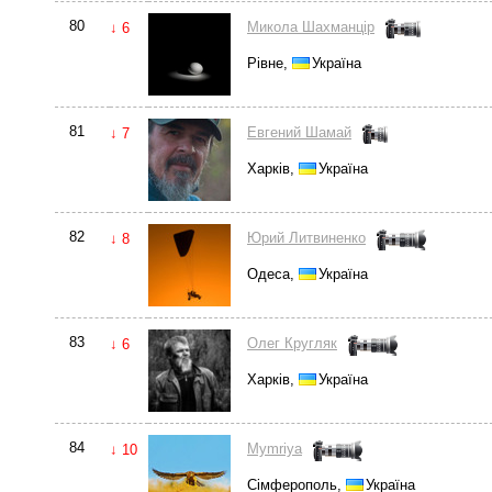
80
Микола Шахманцір
↓ 6
Рівне,
Україна
81
Евгений Шамай
↓ 7
Харків,
Україна
82
Юрий Литвиненко
↓ 8
Одеса,
Україна
83
Олег Кругляк
↓ 6
Харків,
Україна
84
Mymriya
↓ 10
Сімферополь,
Україна