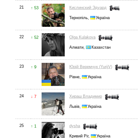
21
Кислинский Эдуард
↑ 53
Тернопіль,
Україна
22
Olga Kulakova
↑ 52
Алмати,
Казахстан
23
Юрій Веремчук (YurijV)
↑ 9
Рівне,
Україна
24
Хираш Владимир
↓ 7
Львів,
Україна
25
dysha
↑ 1
Кривий Ріг,
Україна