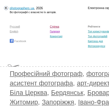
photographers.ua
, 2026
Електронна ск
Всі фотографії є власністю їх авторів.
Andronik Aleksander
Русский
Стрічка
Рейтинги
Вiктор Ревуцький
English
Галерея
Топ користувачів
Ete
Коментарі
Топ фотографій
Facebook
Картина дня
Фотоконкурси
Професійний фотограф
,
фотог
асистент фотографа
,
арт-дирек
Біла Церква
,
Бердянськ
,
Брова
Житомир
,
Запоріжжя
,
Івано-Фра