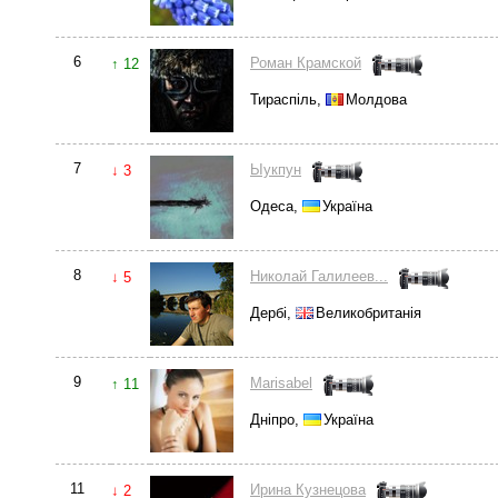
6
Роман Крамской
↑ 12
Тираспіль,
Молдова
7
Ыукпун
↓ 3
Одеса,
Україна
8
Николай Галилеев...
↓ 5
Дербі,
Великобританія
9
Marisabel
↑ 11
Дніпро,
Україна
11
Ирина Кузнецова
↓ 2