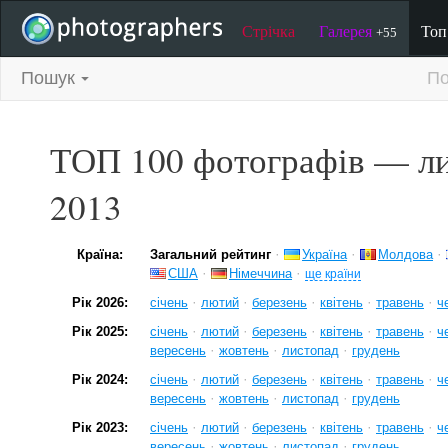
Стрічка
Галерея
То
+55
Пошук
По
ТОП 100 фотографів — л
2013
·
·
·
Країна:
Загальний рейтинг
Україна
Молдова
·
·
США
Німеччина
ще країни
·
·
·
·
·
Рік 2026:
січень
лютий
березень
квітень
травень
ч
·
·
·
·
·
Рік 2025:
січень
лютий
березень
квітень
травень
ч
·
·
·
вересень
жовтень
листопад
грудень
·
·
·
·
·
Рік 2024:
січень
лютий
березень
квітень
травень
ч
·
·
·
вересень
жовтень
листопад
грудень
·
·
·
·
·
Рік 2023:
січень
лютий
березень
квітень
травень
ч
·
·
·
вересень
жовтень
листопад
грудень