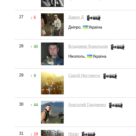
27
Давид Д
↓ 6
Дніпро,
Україна
28
Владимир Корольков
↑ 40
Нікополь,
Україна
29
Сергій Нестерчук
↑ 9
30
Анатолий Гордиенко
↑ 44
31
Horan
↓ 18