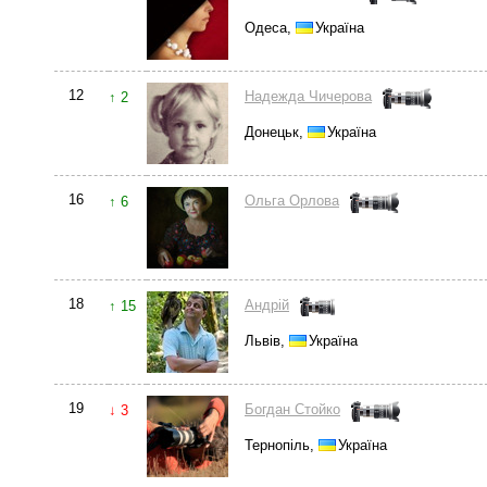
Одеса,
Україна
12
Надежда Чичерова
↑ 2
Донецьк,
Україна
16
Ольга Орлова
↑ 6
18
Андрій
↑ 15
Львів,
Україна
19
Богдан Стойко
↓ 3
Тернопіль,
Україна