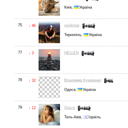
Київ,
Україна
75
vovikmar
↓ 46
Тернопіль,
Україна
77
HELLEN
↓ 3
78
Владимир Кучеренко
↓ 32
Одеса,
Україна
79
Ольга
↓ 12
Тель-Авів,
Ізраїль