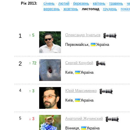
·
·
·
·
·
Рік 2013:
січень
лютий
березень
квітень
травень
ч
·
·
·
·
вересень
жовтень
листопад
грудень
показ
1
Олександр Ігнатьєв
↑ 5
Первомайськ,
Україна
2
Сергей Кочубей
↑ 72
Київ,
Україна
4
Юрій Максименко
↑ 3
Київ,
Україна
5
Анатолий Жучинский
↓ 3
Вінниця,
Україна