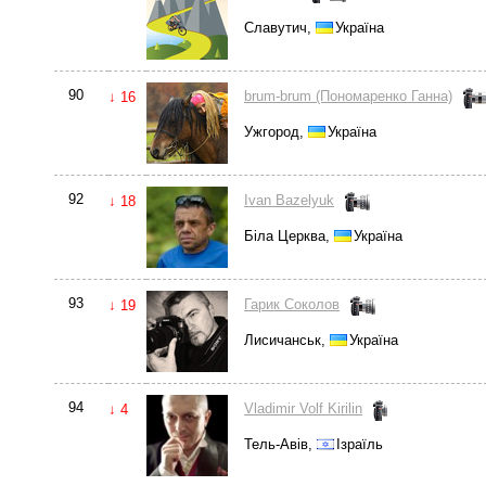
Славутич,
Україна
90
brum-brum (Пономаренко Ганна)
↓ 16
Ужгород,
Україна
92
Ivan Bazelyuk
↓ 18
Біла Церква,
Україна
93
Гарик Соколов
↓ 19
Лисичанськ,
Україна
94
Vladimir Volf Kirilin
↓ 4
Тель-Авів,
Ізраїль