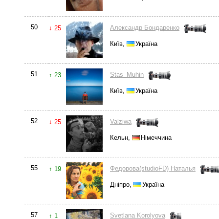
50
Александр Бондаренко
↓ 25
Київ,
Україна
51
Stas_Muhin
↑ 23
Київ,
Україна
52
Valziwa
↓ 25
Кельн,
Німеччина
55
Федорова(studioFD) Наталья
↑ 19
Дніпро,
Україна
57
Svetlana Korolyova
↑ 1