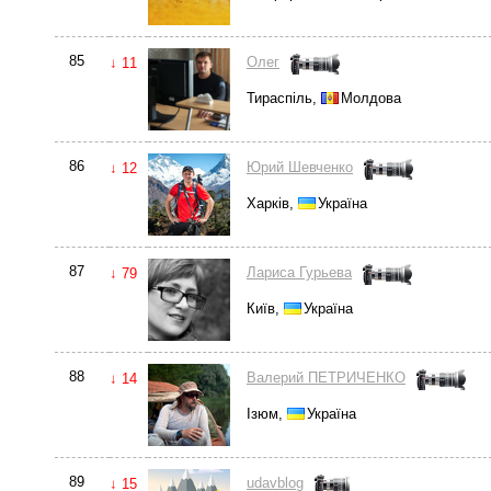
85
Олег
↓ 11
Тираспіль,
Молдова
86
Юрий Шевченко
↓ 12
Харків,
Україна
87
Лариса Гурьева
↓ 79
Київ,
Україна
88
Валерий ПЕТРИЧЕНКО
↓ 14
Ізюм,
Україна
89
udavblog
↓ 15