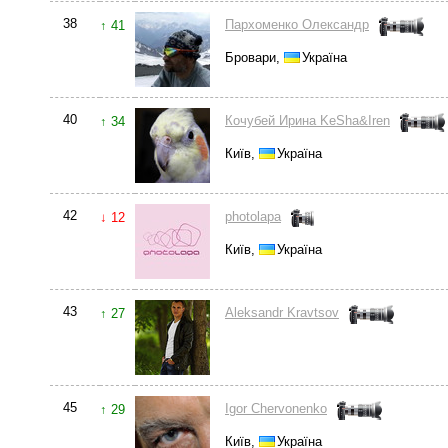
38
Пархоменко Олександр
↑ 41
Бровари,
Україна
40
Кочубей Ирина KeSha&Iren
↑ 34
Київ,
Україна
42
photolapa
↓ 12
Київ,
Україна
43
Aleksandr Kravtsov
↑ 27
45
Igor Chervonenko
↑ 29
Київ,
Україна