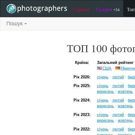
Стрічка
Галерея
То
+54
Пошук
ТОП 100 фотог
Країна:
Загальний рейтинг
·
США
Німечч
·
·
Рік 2026:
січень
лютий
бер
·
·
Рік 2025:
січень
лютий
бер
·
вересень
жовтень
·
·
Рік 2024:
січень
лютий
бер
·
вересень
жовтень
·
·
Рік 2023:
січень
лютий
бер
·
вересень
жовтень
·
·
Рік 2022:
січень
лютий
бер
·
вересень
жовтень