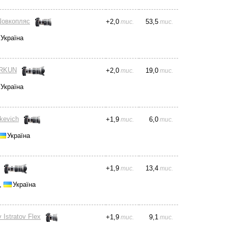
Шовкопляс
+
2,0
53,5
тис.
тис.
Україна
ERKUN
+
2,0
19,0
тис.
тис.
Україна
nkevich
+
1,9
6,0
тис.
тис.
Україна
+
1,9
13,4
тис.
тис.
,
Україна
v Istratov Flex
+
1,9
9,1
тис.
тис.