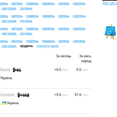
·
·
·
·
·
·
езень
квітень
травень
червень
липень
серпень
ТОП 100 
·
·
листопад
грудень
·
·
·
·
·
·
езень
квітень
травень
червень
липень
серпень
·
·
листопад
грудень
·
·
·
·
·
·
езень
квітень
травень
червень
липень
серпень
·
·
листопад
грудень
·
·
·
·
·
·
езень
квітень
травень
червень
липень
серпень
·
·
·
листопад
грудень
показати архів
За місяць
За весь
період
Иванов
+
6,5
6,5
тис.
тис.
Україна
 Балюбах
+
5,6
57,6
тис.
тис.
а,
Україна