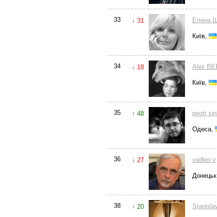
33
Елена 
↓ 31
Київ,
34
Alex B
↓ 18
Київ,
35
peotr si
↑ 48
Одеса,
36
vadlen v
↓ 27
Донецьк
38
Stanisla
↑ 20