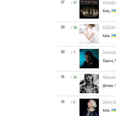
27
РетроАт
↑ 27
Київ,
29
ЕЛЕНА
↑ 36
Київ,
30
Олекса
↓ 7
Одеса,
31
Максим 
↑ 10
Дніпро,
32
Olexiy 
↑ 2
Київ,