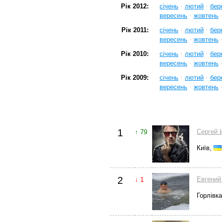
·
·
Рік 2012:
січень
лютий
бер
·
вересень
жовтень
·
·
Рік 2011:
січень
лютий
бер
·
вересень
жовтень
·
·
Рік 2010:
січень
лютий
бер
·
вересень
жовтень
·
·
Рік 2009:
січень
лютий
бер
·
вересень
жовтень
1
Cергей 
↑ 79
Київ,
2
Евгений
↓ 1
Горлівк