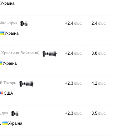
Україна
Мальбрук
+
2,4
2,4
тис.
тис.
Україна
 (Кристина Войтович)
+
2,4
3,8
тис.
тис.
Україна
й Токарь
+
2,3
4,2
тис.
тис.
США
гудак
+
2,3
3,5
тис.
тис.
д,
Україна