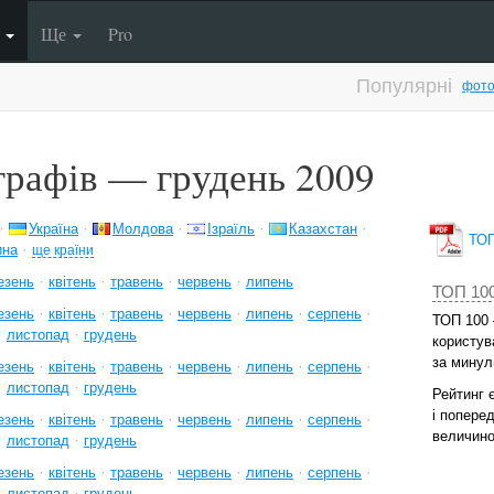
п
Ще
Pro
Популярні
фото
рафів — грудень 2009
·
·
·
·
·
Україна
Молдова
Ізраїль
Казахстан
ТОП 
·
ина
ще країни
·
·
·
·
езень
квітень
травень
червень
липень
ТОП 10
·
·
·
·
·
·
езень
квітень
травень
червень
липень
серпень
ТОП 100 
·
·
листопад
грудень
користува
за минул
·
·
·
·
·
·
езень
квітень
травень
червень
липень
серпень
·
·
листопад
грудень
Рейтинг 
і попере
·
·
·
·
·
·
езень
квітень
травень
червень
липень
серпень
величино
·
·
листопад
грудень
·
·
·
·
·
·
езень
квітень
травень
червень
липень
серпень
·
·
листопад
грудень