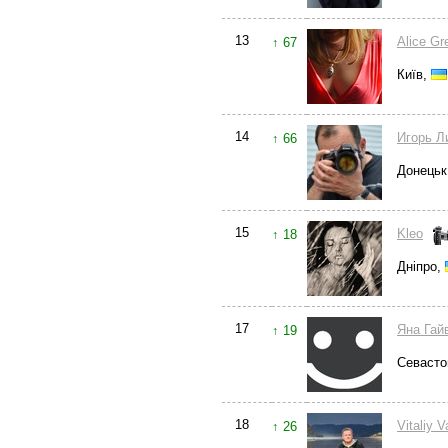
13
Alice Gr
↑ 67
Київ,
14
Игорь Л
↑ 66
Донецьк
15
Kleo
↑ 18
Дніпро,
17
Яна Гай
↑ 19
Севасто
18
Vitaliy 
↑ 26