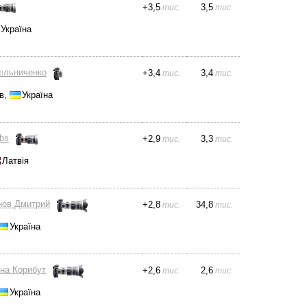
+
3,5
3,5
тис.
тис.
Україна
мельниченко
+
3,4
3,4
тис.
тис.
в,
Україна
obs
+
2,9
3,3
тис.
тис.
Латвія
нов Дмитрий
+
2,8
34,8
тис.
тис.
Україна
на Корибут
+
2,6
2,6
тис.
тис.
Україна