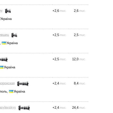
ey
+
2,6
2,6
тис.
тис.
Україна
ившиц
+
2,5
2,5
тис.
тис.
,
Україна
+
2,5
12,0
тис.
тис.
Україна
воронская
+
2,4
8,4
тис.
тис.
поль,
Україна
Vasylevskyy
+
2,4
24,4
тис.
тис.