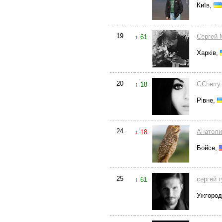
Київ,
19
Сергей 
↑ 61
Харків,
20
GCherry
↑ 18
Рівне,
24
Анатоли
↓ 18
Бойсе,
25
сергей 
↑ 61
Ужгоро