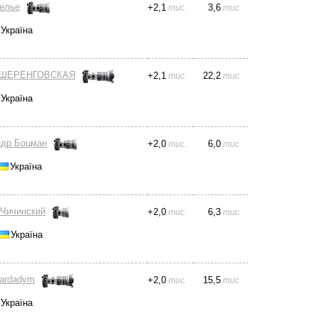
елье
+
2,1
3,6
тис.
тис.
Україна
 ШЕРЕНГОВСКАЯ
+
2,1
22,2
тис.
тис.
Україна
ндр Боцман
+
2,0
6,0
тис.
тис.
Україна
Чичинский
+
2,0
6,3
тис.
тис.
Україна
Bardadym
+
2,0
15,5
тис.
тис.
Україна