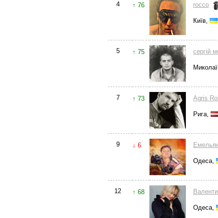
4
rocco
↑ 76
Київ,
5
сергій 
↑ 75
Миколаї
7
Agris R
↑ 73
Рига,
9
Емелья
↓ 6
Одеса,
12
Валенти
↑ 68
Одеса,