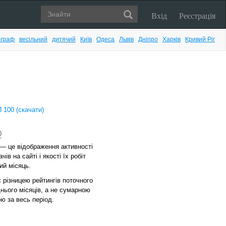
Вхід
Реєстрація
граф
весільний
дитячий
Київ
Одеса
Львів
Дніпро
Харків
Кривий Ріг
100 (скачати)
0
— це відображення активності
чів на сайті і якості їх робіт
ий місяць.
є різницею рейтингів поточного
днього місяців, а не сумарною
ю за весь період.