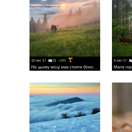
10 лип '17
21
+294
8 лип '17
Магія гор
На цьому місці мав стояти білосніжний єдинорог :)