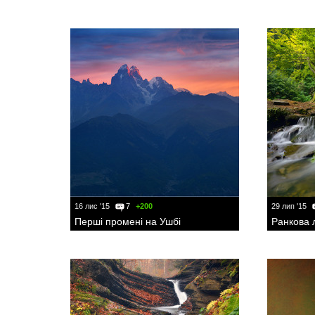
16 лис '15
7
+200
29 лип '15
Перші промені на Ушбі
Ранкова 