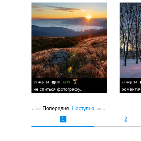
29 чер '14
28
+279
27 чер '14
не спиться фотографу..
романтич
Попередня
Наступна
← Ctrl
Ctrl →
1
2