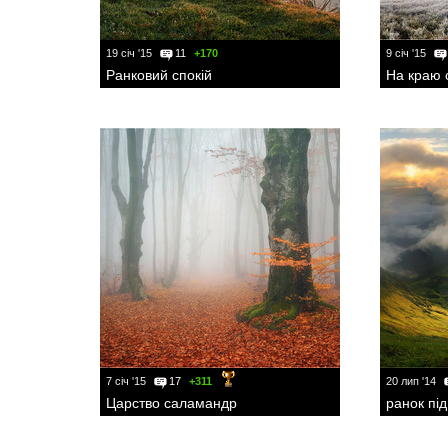
19 січ '15
11
+170
9 січ '15
Ранковий спокій
На краю с
7 січ '15
17
+311
20 лип '14
Царство саламандр
ранок пі