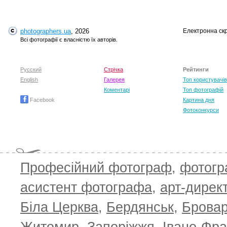
photographers.ua
, 2026
Електронна ск
Всі фотографії є власністю їх авторів.
Русский
Стрічка
Рейтинги
English
Галерея
Топ користувачів
Коментарі
Топ фотографій
Facebook
Картина дня
Фотоконкурси
Професійний фотограф
,
фотог
асистент фотографа
,
арт-дирек
Біла Церква
,
Бердянськ
,
Брова