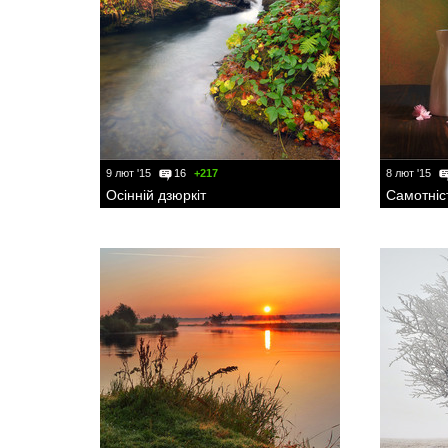
9 лют '15
16
+217
8 лют '15
Осінній дзюркіт
Самотніс