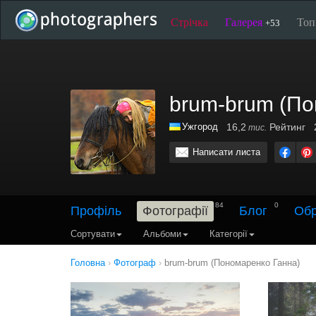
Стрічка
Галерея
То
+53
brum-brum (По
Ужгород
16,2
Рейтинг
тис.
Написати листа
84
0
Профіль
Фотографії
Блог
Обр
Сортувати
Альбоми
Категорії
Головна
›
Фотограф
›
brum-brum (Пономаренко Ганна)