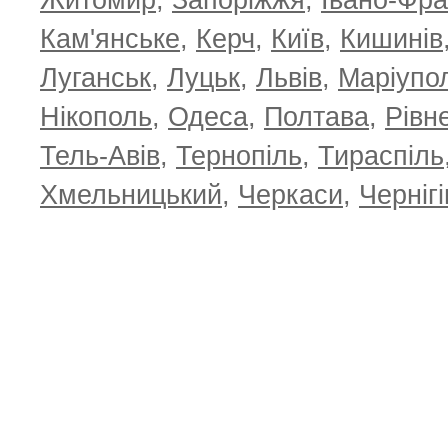
Житомир
,
Запоріжжя
,
Івано-Фра
Кам'янське
,
Керч
,
Київ
,
Кишинів
Луганськ
,
Луцьк
,
Львів
,
Маріупо
Нікополь
,
Одеса
,
Полтава
,
Рівн
Тель-Авів
,
Тернопіль
,
Тираспіль
Хмельницький
,
Черкаси
,
Чернігі