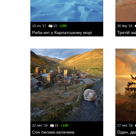
10 січ '17
13
+188
30 бер '16
Риба-кит у Карпатському морі
Третій за
22 лют '16
15
+198
17 лют '16
Сон песика-калачика
Один, два