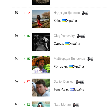
55
Надежда Дяченко
↓ 22
Київ,
Україна
57
Oleg Yanovsky
↑ 16
Одеса,
Україна
58
Майборода Вячеслав
↑ 15
Житомир,
Україна
59
Daniel Danilov
↓ 37
Тель-Авів,
Ізраїль
60
Nata Moraru
↑ 13