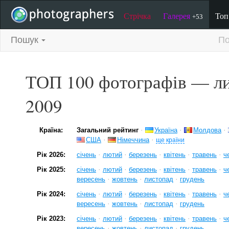
Стрічка
Галерея
То
+53
Пошук
По
ТОП 100 фотографів — л
2009
·
·
·
Країна:
Загальний рейтинг
Україна
Молдова
·
·
США
Німеччина
ще країни
·
·
·
·
·
Рік 2026:
січень
лютий
березень
квітень
травень
ч
·
·
·
·
·
Рік 2025:
січень
лютий
березень
квітень
травень
ч
·
·
·
вересень
жовтень
листопад
грудень
·
·
·
·
·
Рік 2024:
січень
лютий
березень
квітень
травень
ч
·
·
·
вересень
жовтень
листопад
грудень
·
·
·
·
·
Рік 2023:
січень
лютий
березень
квітень
травень
ч
·
·
·
вересень
жовтень
листопад
грудень