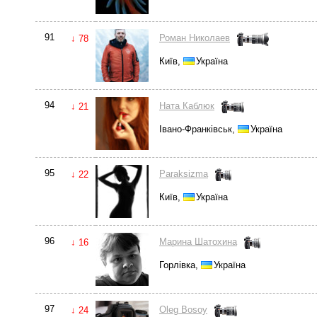
91
Роман Николаев
↓ 78
Київ,
Україна
94
Ната Каблюк
↓ 21
Івано-Франківськ,
Україна
95
Paraksizma
↓ 22
Київ,
Україна
96
Марина Шатохина
↓ 16
Горлівка,
Україна
97
Oleg Bosoy
↓ 24