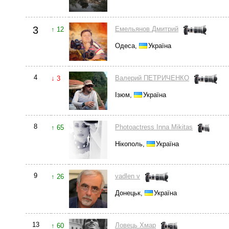
3
Емельянов Дмитрий
↑ 12
Одеса,
Україна
4
Валерий ПЕТРИЧЕНКО
↓ 3
Ізюм,
Україна
8
Photoactress Inna Mikitas
↑ 65
Нікополь,
Україна
9
vadlen v
↑ 26
Донецьк,
Україна
13
Ловець Хмар
↑ 60