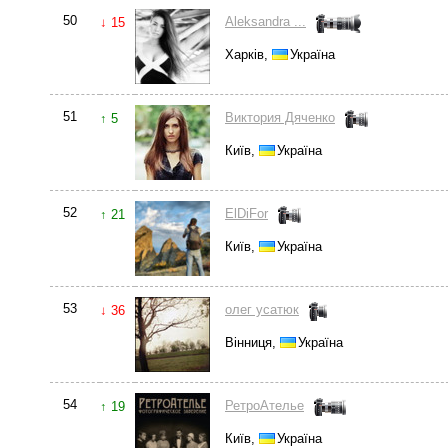
50
Aleksandra ...
↓ 15
Харків,
Україна
51
Виктория Дяченко
↑ 5
Київ,
Україна
52
ElDiFor
↑ 21
Київ,
Україна
53
олег усатюк
↓ 36
Вінниця,
Україна
54
РетроАтелье
↑ 19
Київ,
Україна