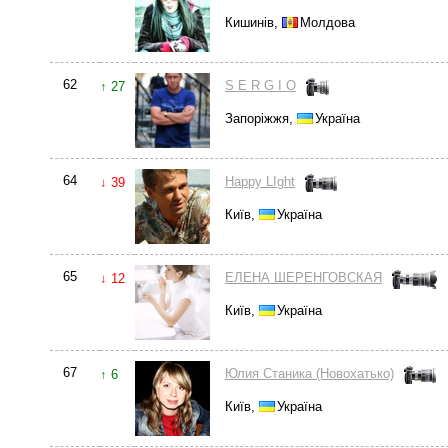
Кишинів,
Молдова
62
S E R G I O
↑ 27
Запоріжжя,
Україна
64
Happy LIght
↓ 39
Київ,
Україна
65
ЕЛЕНА ШЕРЕНГОВСКАЯ
↓ 12
Київ,
Україна
67
Юлия Станика (Новохатько)
↑ 6
Київ,
Україна