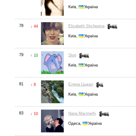
Київ,
Україна
78
Elizabeth Shchepina
↓ 44
Київ,
Україна
79
Slon
↑ 10
Київ,
Україна
81
Елена Цыкал
↓ 8
Київ,
Україна
83
Nana Macmerfy
↓ 10
Одеса,
Україна