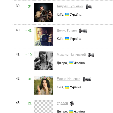
39
Андрей Турцевич
↑ 34
Київ,
Україна
40
Денис Ильин
↑ 41
Київ,
Україна
41
Максим Чичинский
↑ 10
Дніпро,
Україна
42
Елена Ильенко
↑ 31
Київ,
Україна
43
Удален
↑ 21
Дніпро,
Україна