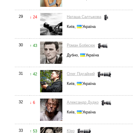
29
Наташа Салтыкова
↓ 24
Київ,
Україна
30
Роман Бобесюк
↑ 43
Дубно,
Україна
31
Олег Підгайний
↑ 42
Київ,
Україна
32
Александр Дудко
↓ 6
Київ,
Україна
33
Kleo
↑ 53