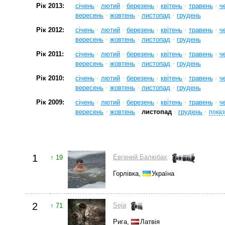
·
·
·
·
·
Рік 2013:
січень
лютий
березень
квітень
травень
ч
·
·
·
вересень
жовтень
листопад
грудень
·
·
·
·
·
Рік 2012:
січень
лютий
березень
квітень
травень
ч
·
·
·
вересень
жовтень
листопад
грудень
·
·
·
·
·
Рік 2011:
січень
лютий
березень
квітень
травень
ч
·
·
·
вересень
жовтень
листопад
грудень
·
·
·
·
·
Рік 2010:
січень
лютий
березень
квітень
травень
ч
·
·
·
вересень
жовтень
листопад
грудень
·
·
·
·
·
Рік 2009:
січень
лютий
березень
квітень
травень
ч
·
·
·
·
вересень
жовтень
листопад
грудень
показ
1
Евгений Балюбах
↑ 19
Горлівка,
Україна
2
Seja
↑ 71
Рига,
Латвія