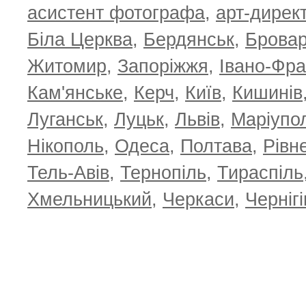
асистент фотографа
,
арт-дирек
Біла Церква
,
Бердянськ
,
Брова
Житомир
,
Запоріжжя
,
Івано-Фра
Кам'янське
,
Керч
,
Київ
,
Кишинів
Луганськ
,
Луцьк
,
Львів
,
Маріупо
Нікополь
,
Одеса
,
Полтава
,
Рівн
Тель-Авів
,
Тернопіль
,
Тираспіль
Хмельницький
,
Черкаси
,
Чернігі