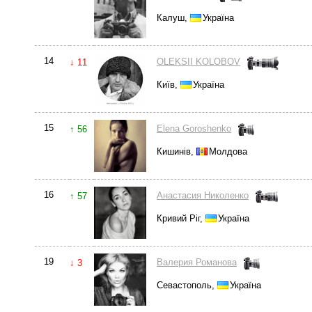
Калуш,
Україна
14
OLEKSII KOLOBOV
↓ 11
Київ,
Україна
15
Elena Goroshenko
↑ 56
Кишинів,
Молдова
16
Анастасия Николенко
↑ 57
Кривий Ріг,
Україна
19
Валерия Романова
↓ 3
Севастополь,
Україна