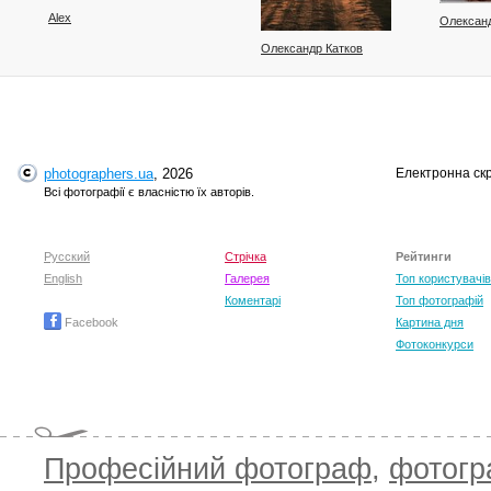
Alex
Олексан
Олександр Катков
photographers.ua
, 2026
Електронна ск
Всі фотографії є власністю їх авторів.
Валентин Широков
Валентин Широков
Ан
Русский
Стрічка
Рейтинги
English
Галерея
Топ користувачів
Коментарі
Топ фотографій
Facebook
Картина дня
Фотоконкурси
Професійний фотограф
,
фотог