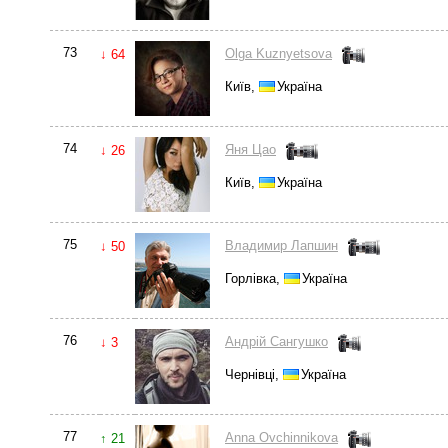
73
Olga Kuznyetsova
↓ 64
Київ,
Україна
74
Яня Цао
↓ 26
Київ,
Україна
75
Владимир Лапшин
↓ 50
Горлівка,
Україна
76
Андрiй Сангушко
↓ 3
Чернівці,
Україна
77
Anna Ovchinnikova
↑ 21