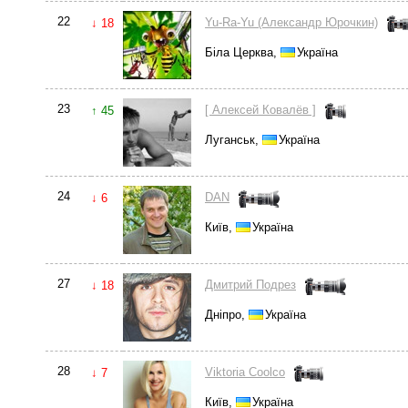
22
Yu-Ra-Yu (Александр Юрочкин)
↓ 18
Біла Церква,
Україна
23
[ Алексей Ковалёв ]
↑ 45
Луганськ,
Україна
24
DAN
↓ 6
Київ,
Україна
27
Дмитрий Подрез
↓ 18
Дніпро,
Україна
28
Viktoria Coolco
↓ 7
Київ,
Україна