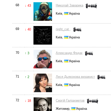
68
Николай Заварика
↓ 43
Київ,
Україна
69
night_cat ,
↓ 40
Київ,
Україна
70
Александр Федак
↑ 3
Київ,
Україна
71
Леся Дьяконова визажист
↑ 2
Київ,
Україна
72
Сергій Галіахметов
↓ 18
Житомир,
Україна