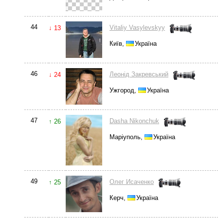
44
Vitaliy Vasylevskyy
↓ 13
Київ,
Україна
46
Леонід Закревський
↓ 24
Ужгород,
Україна
47
Dasha Nikonchuk
↑ 26
Маріуполь,
Україна
49
Олег Исаченко
↑ 25
Керч,
Україна