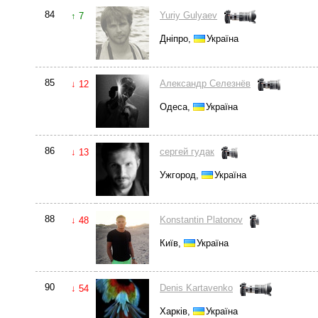
84
Yuriy Gulyaev
↑ 7
Дніпро,
Україна
85
Александр Селезнёв
↓ 12
Одеса,
Україна
86
сергей гудак
↓ 13
Ужгород,
Україна
88
Konstantin Platonov
↓ 48
Київ,
Україна
90
Denis Kartavenko
↓ 54
Харків,
Україна