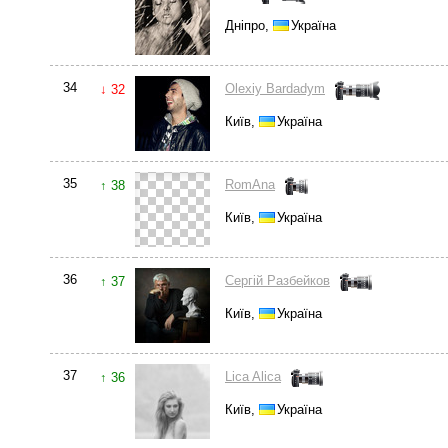
Дніпро,
Україна
34
Olexiy Bardadym
↓ 32
Київ,
Україна
35
RomAna
↑ 38
Київ,
Україна
36
Сергій Разбейков
↑ 37
Київ,
Україна
37
Lica Alica
↑ 36
Київ,
Україна