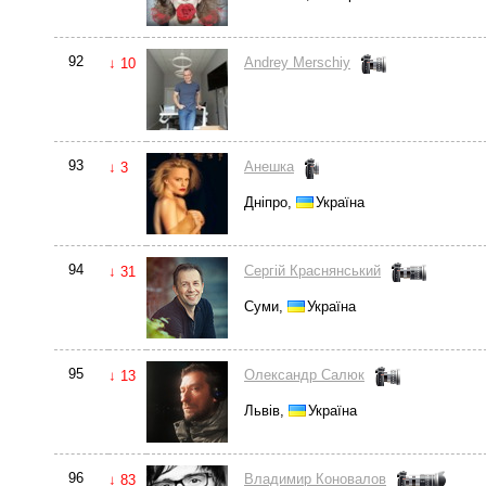
92
Andrey Merschiy
↓ 10
93
Анешка
↓ 3
Дніпро,
Україна
94
Сергій Краснянський
↓ 31
Суми,
Україна
95
Олександр Салюк
↓ 13
Львів,
Україна
96
Владимир Коновалов
↓ 83