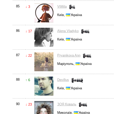
85
VtMila
↓ 3
Київ,
Україна
86
Alena Vladyko
↓ 17
Київ,
Україна
87
Pryanikova Ann
↓ 22
Маріуполь,
Україна
88
Devillus
↑ 6
Київ,
Україна
90
ЗОЯ Коваль
↓ 23
Миколаїв,
Україна