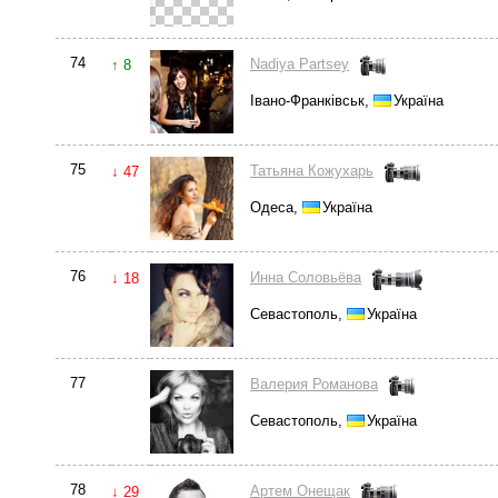
74
Nadiya Partsey
↑ 8
Івано-Франківськ,
Україна
75
Татьяна Кожухарь
↓ 47
Одеса,
Україна
76
Инна Соловьёва
↓ 18
Севастополь,
Україна
77
Валерия Романова
Севастополь,
Україна
78
Артем Онещак
↓ 29