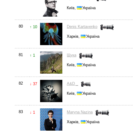
Київ,
Україна
80
Denis Kartavenko
↑ 10
Харків,
Україна
81
Щука
↑ 1
Київ,
Україна
82
A&D _
↓ 37
Київ,
Україна
83
Maryna Nazina
↓ 1
Харків,
Україна