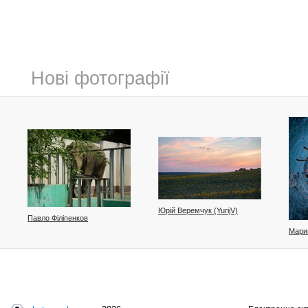
Нові фотографії
Юрій Веремчук (YurijV)
Павло Філіпенков
Мари