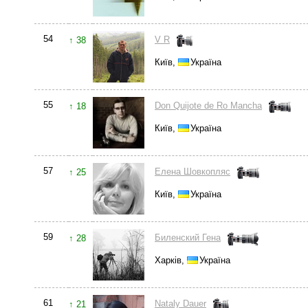
54
V R
↑ 38
Київ,
Україна
55
Don Quijote de Ro Mancha
↑ 18
Київ,
Україна
57
Елена Шовкопляс
↑ 25
Київ,
Україна
59
Биленский Гена
↑ 28
Харків,
Україна
61
Nataly Dauer
↑ 21