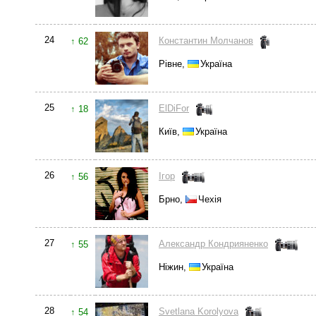
24
Константин Молчанов
↑ 62
Рівне,
Україна
25
ElDiFor
↑ 18
Київ,
Україна
26
Ігор
↑ 56
Брно,
Чехія
27
Александр Кондрияненко
↑ 55
Ніжин,
Україна
28
Svetlana Korolyova
↑ 54