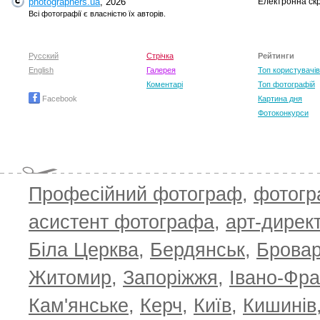
photographers.ua
, 2026
Електронна ск
Всі фотографії є власністю їх авторів.
Вячеслав Міхєєв
Taras Tsybuk
Русский
Стрічка
Рейтинги
Олександр
English
Галерея
Топ користувачів
Ярмошевич
Коментарі
Топ фотографій
Facebook
Картина дня
Фотоконкурси
Професійний фотограф
,
фотог
асистент фотографа
,
арт-дирек
Біла Церква
,
Бердянськ
,
Брова
Житомир
,
Запоріжжя
,
Івано-Фра
Кам'янське
,
Керч
,
Київ
,
Кишинів