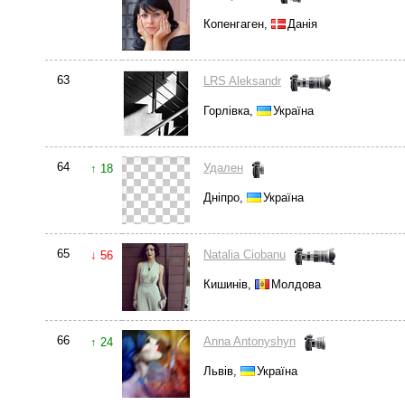
Копенгаген,
Данія
63
LRS Aleksandr
Горлівка,
Україна
64
Удален
↑ 18
Дніпро,
Україна
65
Natalia Ciobanu
↓ 56
Кишинів,
Молдова
66
Anna Antonyshyn
↑ 24
Львів,
Україна