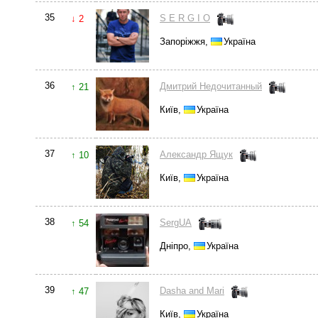
35
S E R G I O
↓ 2
Запоріжжя,
Україна
36
Дмитрий Недочитанный
↑ 21
Київ,
Україна
37
Александр Ящук
↑ 10
Київ,
Україна
38
SergUA
↑ 54
Дніпро,
Україна
39
Dasha and Mari
↑ 47
Київ,
Україна