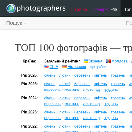
Стрічка
Галерея
То
+50
Пошук
По
ТОП 100 фотографів — тр
·
·
·
Країна:
Загальний рейтинг
Україна
Молдова
·
·
США
Німеччина
ще країни
·
·
·
·
·
Рік 2026:
січень
лютий
березень
квітень
травень
ч
·
·
·
·
·
Рік 2025:
січень
лютий
березень
квітень
травень
ч
·
·
·
вересень
жовтень
листопад
грудень
·
·
·
·
·
Рік 2024:
січень
лютий
березень
квітень
травень
ч
·
·
·
вересень
жовтень
листопад
грудень
·
·
·
·
·
Рік 2023:
січень
лютий
березень
квітень
травень
ч
·
·
·
вересень
жовтень
листопад
грудень
·
·
·
·
·
Рік 2022:
січень
лютий
березень
квітень
травень
ч
·
·
·
вересень
жовтень
листопад
грудень