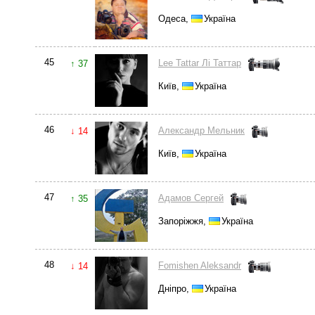
Одеса,
Україна
45
Lee Tattar Лі Таттар
↑ 37
Київ,
Україна
46
Александр Мельник
↓ 14
Київ,
Україна
47
Адамов Сергей
↑ 35
Запоріжжя,
Україна
48
Fomishen Aleksandr
↓ 14
Дніпро,
Україна