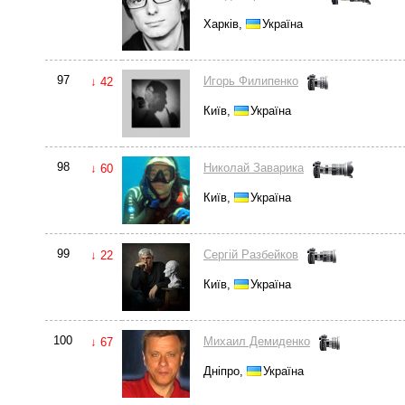
Харків,
Україна
97
Игорь Филипенко
↓ 42
Київ,
Україна
98
Николай Заварика
↓ 60
Київ,
Україна
99
Сергій Разбейков
↓ 22
Київ,
Україна
100
Михаил Демиденко
↓ 67
Дніпро,
Україна