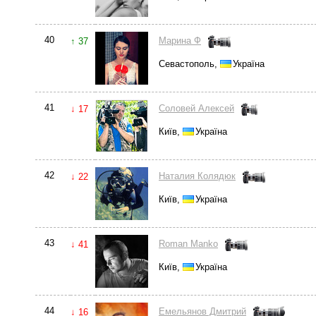
40
Марина Ф
↑ 37
Севастополь,
Україна
41
Соловей Алексей
↓ 17
Київ,
Україна
42
Наталия Колядюк
↓ 22
Київ,
Україна
43
Roman Manko
↓ 41
Київ,
Україна
44
Емельянов Дмитрий
↓ 16