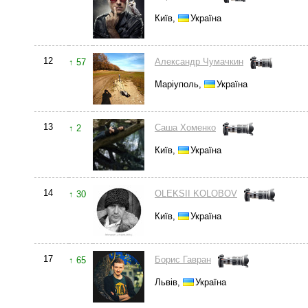
Київ,
Україна
12
Александр Чумачкин
↑ 57
Маріуполь,
Україна
13
Саша Хоменко
↑ 2
Київ,
Україна
14
OLEKSII KOLOBOV
↑ 30
Київ,
Україна
17
Борис Гавран
↑ 65
Львів,
Україна