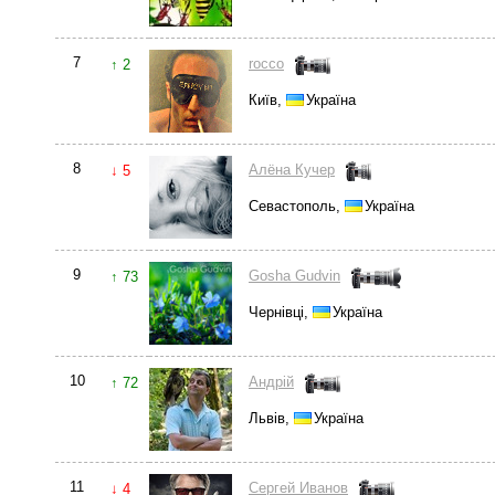
7
rocco
↑ 2
Київ,
Україна
8
Алёна Кучер
↓ 5
Севастополь,
Україна
9
Gosha Gudvin
↑ 73
Чернівці,
Україна
10
Андрій
↑ 72
Львів,
Україна
11
Cергей Иванов
↓ 4