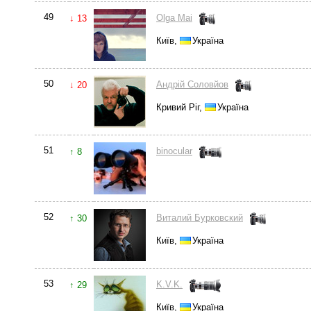
49
Olga Mai
↓ 13
Київ,
Україна
50
Андрій Соловйов
↓ 20
Кривий Ріг,
Україна
51
binocular
↑ 8
52
Виталий Бурковский
↑ 30
Київ,
Україна
53
K.V.K.
↑ 29
Київ,
Україна