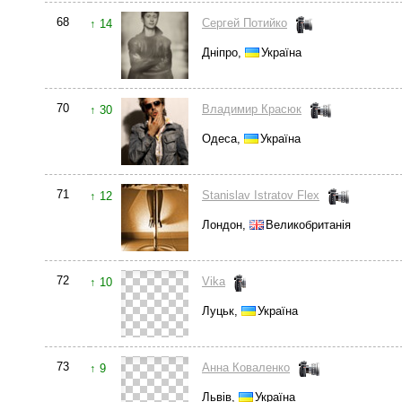
68
Сергей Потийко
↑ 14
Дніпро,
Україна
70
Владимир Красюк
↑ 30
Одеса,
Україна
71
Stanislav Istratov Flex
↑ 12
Лондон,
Великобританія
72
Vika
↑ 10
Луцьк,
Україна
73
Анна Коваленко
↑ 9
Львів,
Україна