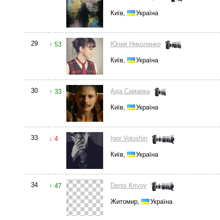
Київ,
Україна
29
Юлия Николенко
↑ 53
Київ,
Україна
30
Aда Самарка
↑ 33
Київ,
Україна
33
Igor Voloshin
↓ 4
Київ,
Україна
34
Denis Krivoy
↑ 47
Житомир,
Україна