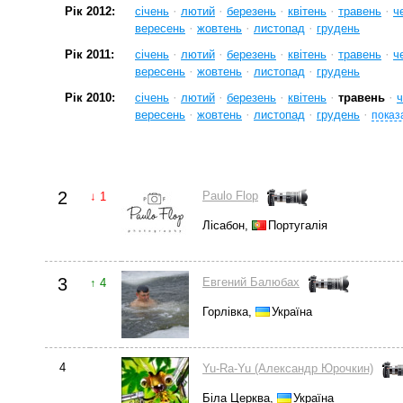
·
·
·
·
·
Рік 2012:
січень
лютий
березень
квітень
травень
ч
·
·
·
вересень
жовтень
листопад
грудень
·
·
·
·
·
Рік 2011:
січень
лютий
березень
квітень
травень
ч
·
·
·
вересень
жовтень
листопад
грудень
·
·
·
·
·
Рік 2010:
січень
лютий
березень
квітень
травень
ч
·
·
·
·
вересень
жовтень
листопад
грудень
показ
2
Paulo Flop
↓ 1
Лісабон,
Португалія
3
Евгений Балюбах
↑ 4
Горлівка,
Україна
4
Yu-Ra-Yu (Александр Юрочкин)
Біла Церква,
Україна