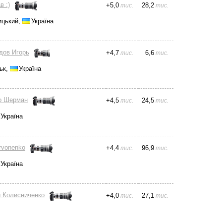
в :)
+
5,0
28,2
тис.
тис.
ицький,
Україна
дов Игорь
+
4,7
6,6
тис.
тис.
ьк,
Україна
о Шерман
+
4,5
24,5
тис.
тис.
Україна
rvonenko
+
4,4
96,9
тис.
тис.
Україна
 Колисниченко
+
4,0
27,1
тис.
тис.