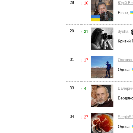
28
Юрій Вер
↓ 16
Рівне,
29
dysha
↑ 31
Кривий Р
31
Олексан
↓ 17
Одеса,
33
Валерий
↑ 4
Бердян
34
SergioS
↓ 27
Одеса,