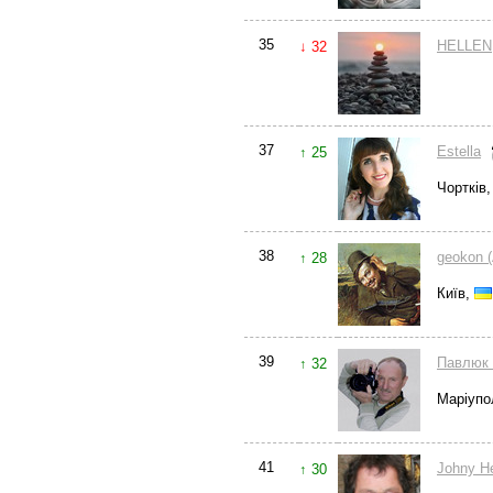
35
HELLEN
↓ 32
37
Estella
↑ 25
Чортків
38
geokon 
↑ 28
Київ,
39
Павлюк
↑ 32
Маріупо
41
Johny H
↑ 30