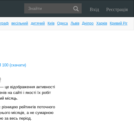
Вхід
Реєстрація
граф
весільний
дитячий
Київ
Одеса
Львів
Дніпро
Харків
Кривий Ріг
100 (скачати)
0
— це відображення активності
чів на сайті і якості їх робіт
ий місяць.
є різницею рейтингів поточного
днього місяців, а не сумарною
ю за весь період.