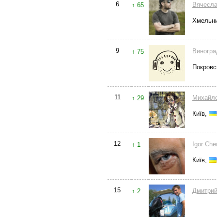
6
Вячесла
↑ 65
Хмельн
9
Виногра
↑ 75
Покровс
11
Михайл
↑ 29
Київ,
12
Igor Che
↑ 1
Київ,
15
Дмитрий
↑ 2