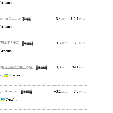
Україна
вская Оксана
+
3,4
112,1
тис.
тис.
Україна
 ТЕМИРЕНКО
+
3,3
13,9
тис.
тис.
Україна
др Михайлович Гудак
+
3,3
39,1
тис.
тис.
во,
Україна
др Арендар
+
3,2
3,9
тис.
тис.
,
Україна