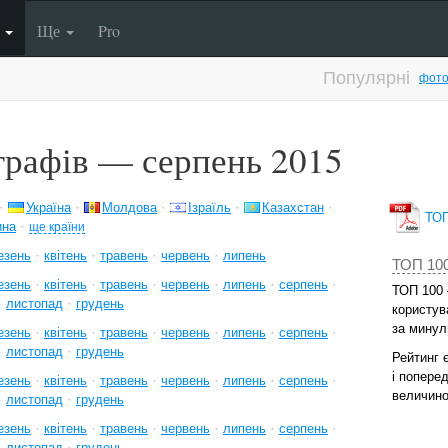
п
Ще
Pro
Популярні
фото
рафів — серпень 2015
·
·
·
·
·
Україна
Молдова
Ізраїль
Казахстан
ТОП 
·
ина
ще країни
·
·
·
·
езень
квітень
травень
червень
липень
ТОП 10
·
·
·
·
·
·
езень
квітень
травень
червень
липень
серпень
ТОП 100 
·
·
листопад
грудень
користува
за минул
·
·
·
·
·
·
езень
квітень
травень
червень
липень
серпень
·
·
листопад
грудень
Рейтинг 
і попере
·
·
·
·
·
·
езень
квітень
травень
червень
липень
серпень
величино
·
·
листопад
грудень
·
·
·
·
·
·
езень
квітень
травень
червень
липень
серпень
·
·
листопад
грудень