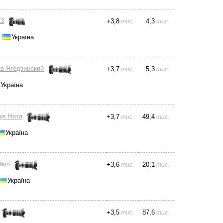
23
+
3,8
4,3
тис.
тис.
,
Україна
в Ягодзинский
+
3,7
5,3
тис.
тис.
Україна
ук Ната
+
3,7
49,4
тис.
тис.
Україна
бич
+
3,6
20,1
тис.
тис.
Україна
+
3,5
87,6
тис.
тис.