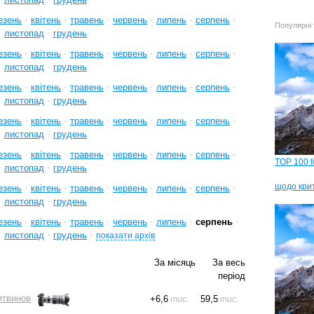
·
·
·
·
·
·
езень
квітень
травень
червень
липень
серпень
Популярні 
·
·
листопад
грудень
·
·
·
·
·
·
езень
квітень
травень
червень
липень
серпень
·
·
листопад
грудень
·
·
·
·
·
·
езень
квітень
травень
червень
липень
серпень
·
·
листопад
грудень
·
·
·
·
·
·
езень
квітень
травень
червень
липень
серпень
·
·
листопад
грудень
·
·
·
·
·
·
езень
квітень
травень
червень
липень
серпень
TOP 100 f
·
·
листопад
грудень
щодо кри
·
·
·
·
·
·
езень
квітень
травень
червень
липень
серпень
·
·
листопад
грудень
·
·
·
·
·
·
езень
квітень
травень
червень
липень
серпень
·
·
·
листопад
грудень
показати архів
За місяць
За весь
період
итвинов
+
6,6
59,5
тис.
тис.