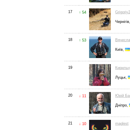
17
Grigoriy
↑ 54
Чернігів
18
Вячесла
↑ 53
Київ,
19
Кирильч
Луцьк,
20
Юрій Ба
↓ 11
Дніпро,
21
maglest
↓ 10