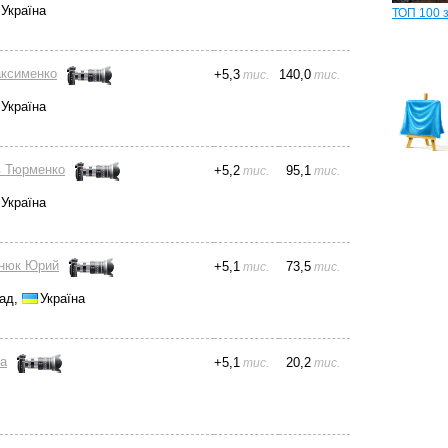
Україна
ТОП 100 
ксименко
+
5,3
140,0
тис.
тис.
Україна
 Тюрменко
+
5,2
95,1
тис.
тис.
Україна
днюк Юрий
+
5,1
73,5
тис.
тис.
рад,
Україна
а
+
5,1
20,2
тис.
тис.