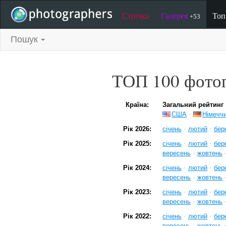
Стрічка
Галерея
То
+53
Пошук
ТОП 100 фотог
Країна:
Загальний рейтинг
·
США
Німечч
·
·
Рік 2026:
січень
лютий
бер
·
·
Рік 2025:
січень
лютий
бер
·
вересень
жовтень
·
·
Рік 2024:
січень
лютий
бер
·
вересень
жовтень
·
·
Рік 2023:
січень
лютий
бер
·
вересень
жовтень
·
·
Рік 2022:
січень
лютий
бер
·
вересень
жовтень