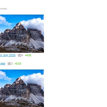
топіки
or July 2026
0
+4.21
тики
2
+3.13