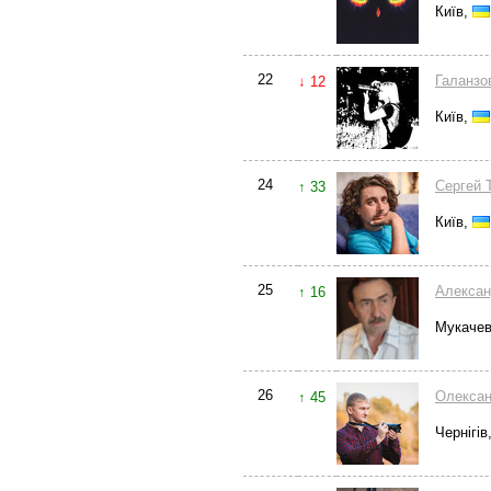
Київ,
22
Галанзо
↓ 12
Київ,
24
Сергей
↑ 33
Київ,
25
Алексан
↑ 16
Мукаче
26
Олексан
↑ 45
Чернігів