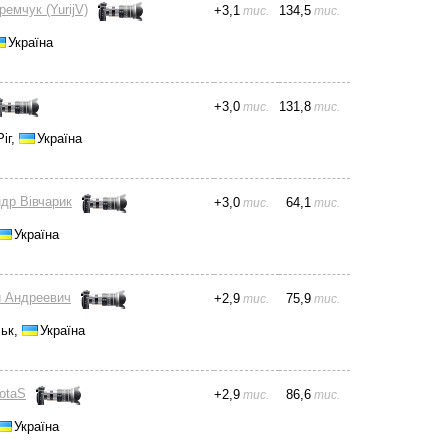
емчук (YurijV)
+
3,1
134,5
тис.
тис.
Україна
+
3,0
131,8
тис.
тис.
іг,
Україна
др Вівчарик
+
3,0
64,1
тис.
тис.
Україна
 Андреевич
+
2,9
75,9
тис.
тис.
ськ,
Україна
fotaS
+
2,9
86,6
тис.
тис.
Україна