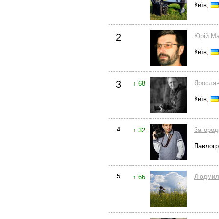
Київ,
2
Юрій Ма
Київ,
3
Ярослав
↑ 68
Київ,
4
Загоро
↑ 32
Павлог
5
Людмил
↑ 66