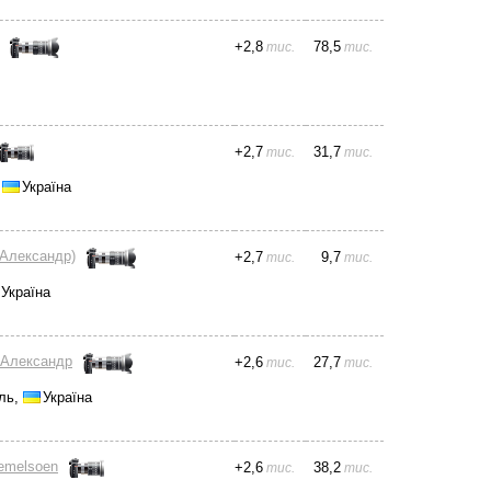
+
2,8
78,5
тис.
тис.
+
2,7
31,7
тис.
тис.
,
Україна
(Александр)
+
2,7
9,7
тис.
тис.
Україна
 Александр
+
2,6
27,7
тис.
тис.
ль,
Україна
emelsoen
+
2,6
38,2
тис.
тис.