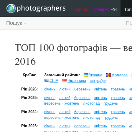
Стрічка
Галерея
То
+54
Пошук
По
ТОП 100 фотографів — в
2016
·
·
·
Країна:
Загальний рейтинг
Україна
Молдова
·
·
США
Німеччина
ще країни
·
·
·
·
·
Рік 2026:
січень
лютий
березень
квітень
травень
ч
·
·
·
·
·
Рік 2025:
січень
лютий
березень
квітень
травень
ч
·
·
·
вересень
жовтень
листопад
грудень
·
·
·
·
·
Рік 2024:
січень
лютий
березень
квітень
травень
ч
·
·
·
вересень
жовтень
листопад
грудень
·
·
·
·
·
Рік 2023:
січень
лютий
березень
квітень
травень
ч
·
·
·
вересень
жовтень
листопад
грудень