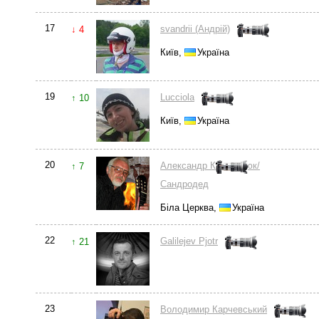
17
svandrii (Андрій)
↓ 4
Київ,
Україна
19
Lucciola
↑ 10
Київ,
Україна
20
Александр Кондратюк/
↑ 7
Сандродед
Біла Церква,
Україна
22
Galilejev Pjotr
↑ 21
23
Володимир Карчевський