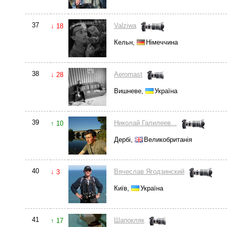
37
Valziwa
↓ 18
Кельн,
Німеччина
38
Aeromast
↓ 28
Вишневе,
Україна
39
Николай Галилеев...
↑ 10
Дербі,
Великобританія
40
Вячеслав Ягодзинский
↓ 3
Київ,
Україна
41
Шапокляк
↑ 17