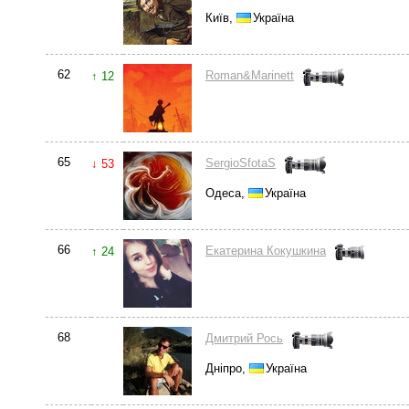
Київ,
Україна
62
Roman&Marinett
↑ 12
65
SergioSfotaS
↓ 53
Одеса,
Україна
66
Екатерина Кокушкина
↑ 24
68
Дмитрий Рось
Дніпро,
Україна