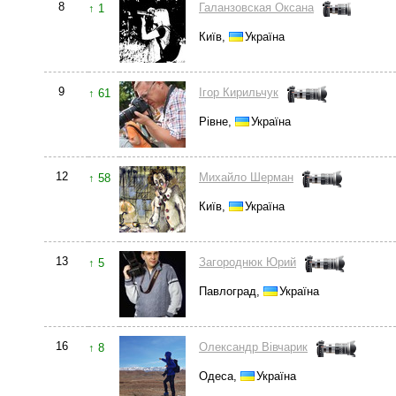
8
Галанзовская Оксана
↑ 1
Київ,
Україна
9
Ігор Кирильчук
↑ 61
Рівне,
Україна
12
Михайло Шерман
↑ 58
Київ,
Україна
13
Загороднюк Юрий
↑ 5
Павлоград,
Україна
16
Олександр Вівчарик
↑ 8
Одеса,
Україна