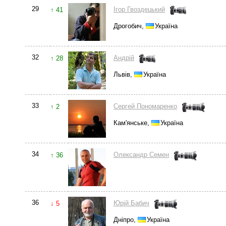
29
Ігор Гвоздецький
↑ 41
Дрогобич,
Україна
32
Андрій
↑ 28
Львів,
Україна
33
Сергей Пономаренко
↑ 2
Кам'янське,
Україна
34
Олександр Семен
↑ 36
36
Юрій Бабич
↓ 5
Дніпро,
Україна