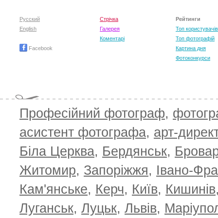
Щукін Олександр
Ігор Солодовніков
Русский
Стрічка
Рейтинги
English
Галерея
Топ користувачів
Коментарі
Топ фотографій
Facebook
Картина дня
Фотоконкурси
Професійний фотограф
,
фотог
асистент фотографа
,
арт-дирек
Біла Церква
,
Бердянськ
,
Брова
Житомир
,
Запоріжжя
,
Івано-Фра
Кам'янське
,
Керч
,
Київ
,
Кишинів
Луганськ
,
Луцьк
,
Львів
,
Маріупо