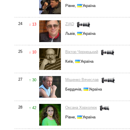
Рівне,
Україна
24
ZIAD
↓ 13
Львів,
Україна
25
Віктор Чернецький
↓ 10
Київ,
Україна
27
Міщенко Вячеслав
↑ 30
Бердичів,
Україна
28
Оксана Хорхолюк
↑ 42
Рівне,
Україна