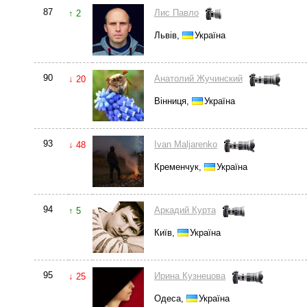
87
Лис Павло
↑ 2
Львів,
Україна
90
Анатолий Жучинский
↓ 20
Вінниця,
Україна
93
Ivan Maljarenko
↓ 48
Кременчук,
Україна
94
Аркадий Курта
↑ 5
Київ,
Україна
95
Ирина Кузнецова
↓ 25
Одеса,
Україна