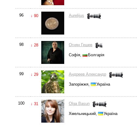
96
Aurelijus
↓ 90
98
Огнян Гешев
↓ 28
Софія,
Болгарія
99
Андреев Александр
↓ 29
Запоріжжя,
Україна
100
Olga Basun
↓ 31
Хмельницький,
Україна