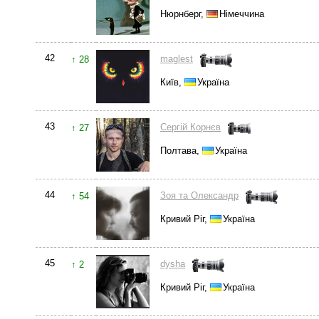
Нюрнберг,
Німеччина
42
maglest
↑ 28
Київ,
Україна
43
Сергій Корнєв
↑ 27
Полтава,
Україна
44
Зоя та Олександр
↑ 54
Кривий Ріг,
Україна
45
dysha
↑ 2
Кривий Ріг,
Україна