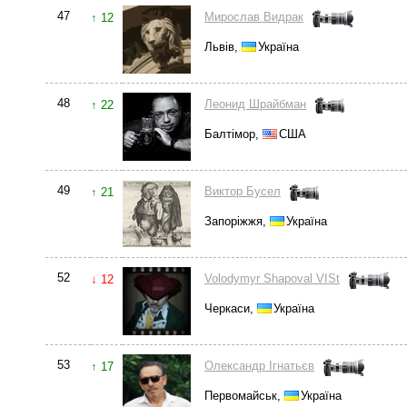
47
Мирослав Видрак
↑ 12
Львів,
Україна
48
Леонид Шрайбман
↑ 22
Балтімор,
США
49
Виктор Бусел
↑ 21
Запоріжжя,
Україна
52
Volodymyr Shapoval VISt
↓ 12
Черкаси,
Україна
53
Олександр Ігнатьєв
↑ 17
Первомайськ,
Україна