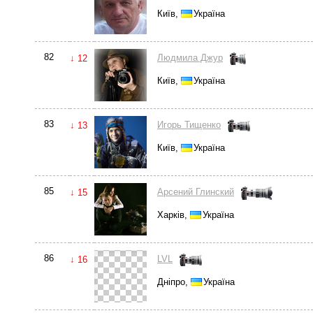
Київ,
Україна
82
Людмила Джур
↓ 12
Київ,
Україна
83
Игорь Тищенко
↓ 13
Київ,
Україна
85
Арсений Глинский
↓ 15
Харків,
Україна
86
LVL
↓ 16
Дніпро,
Україна