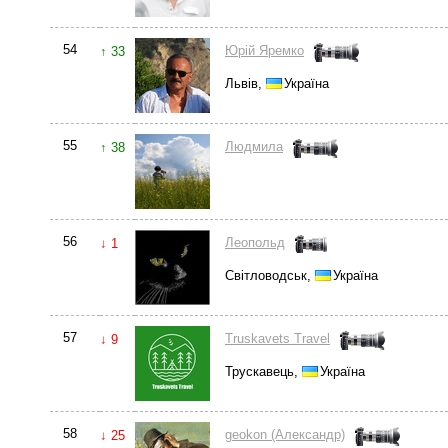
54
Юрій Яремко
↑ 33
Львів,
Україна
55
Людмила
↑ 38
56
Леопольд
↓ 1
Світловодськ,
Україна
57
Truskavets Travel
↓ 9
Трускавець,
Україна
58
geokon (Александр)
↓ 25