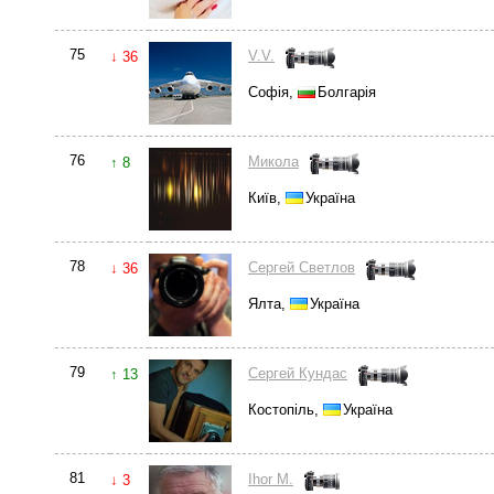
75
V.V.
↓ 36
Софія,
Болгарія
76
Микола
↑ 8
Київ,
Україна
78
Сергей Светлов
↓ 36
Ялта,
Україна
79
Сергей Кундас
↑ 13
Костопіль,
Україна
81
Ihor M.
↓ 3