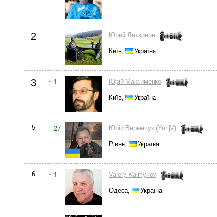
2
Юрий Литвинов
Київ,
Україна
3
Юрій Максименко
↑ 1
Київ,
Україна
5
Юрій Веремчук (YurijV)
↑ 27
Рівне,
Україна
6
Valery Kalmykov
↑ 1
Одеса,
Україна