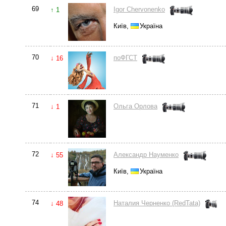
69
Igor Chervonenko
↑ 1
Київ,
Україна
70
поФГСТ
↓ 16
71
Ольга Орлова
↓ 1
72
Александр Науменко
↓ 55
Київ,
Україна
74
Наталия Черненко (RedTata)
↓ 48