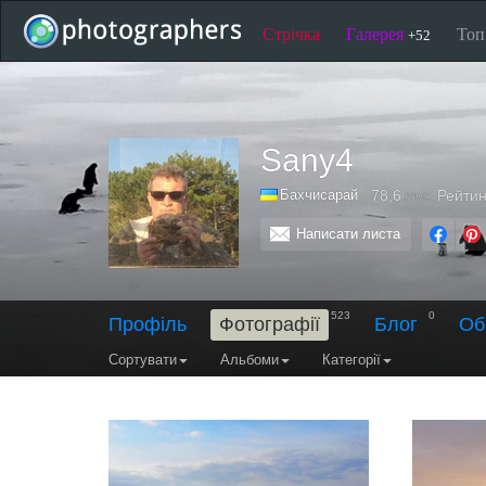
Стрічка
Галерея
То
+52
Sany4
Бахчисарай
78,6
Рейтин
тис.
Написати листа
523
0
Профіль
Фотографії
Блог
Об
Сортувати
Альбоми
Категорії