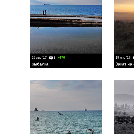
28 лис '17
9
+176
19 лис '17
рыбалка
Закат на