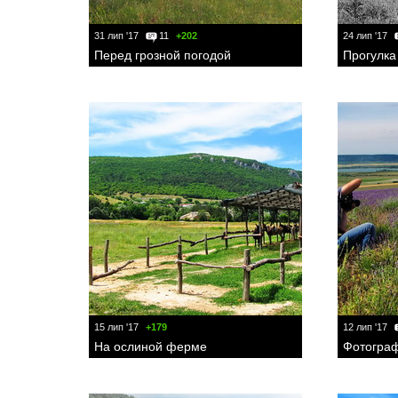
31 лип '17
11
+202
24 лип '17
Перед грозной погодой
Прогулка
15 лип '17
+179
12 лип '17
На ослиной ферме
Фотограф