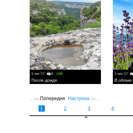
5 лип '17
6
+188
2 лип '17
После дождя
В облаке
Попередня
Наступна
← Ctrl
Ctrl →
1
2
3
4