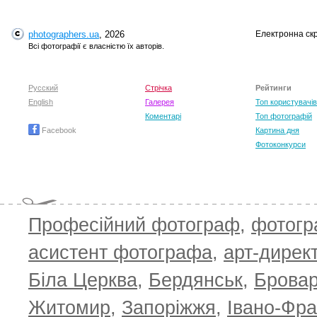
photographers.ua
, 2026
Електронна ск
Всі фотографії є власністю їх авторів.
Русский
Стрічка
Рейтинги
English
Галерея
Топ користувачів
Коментарі
Топ фотографій
Facebook
Картина дня
Фотоконкурси
Професійний фотограф
,
фотог
асистент фотографа
,
арт-дирек
Біла Церква
,
Бердянськ
,
Брова
Житомир
,
Запоріжжя
,
Івано-Фра