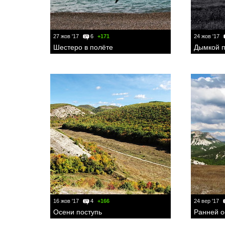
27 жов '17
6
+171
24 жов '17
Шестеро в полёте
Дымкой п
16 жов '17
4
+166
24 вер '17
Осени поступь
Ранней 