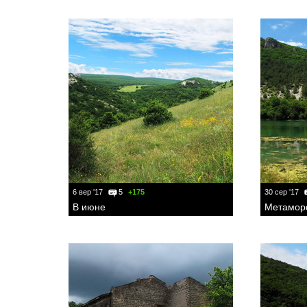
6 вер '17
5
+175
30 сер '17
В июне
Метамор