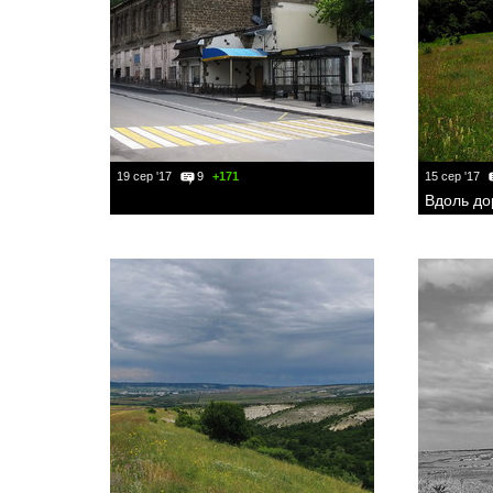
19 сер '17
9
+171
15 сер '17
Вдоль до