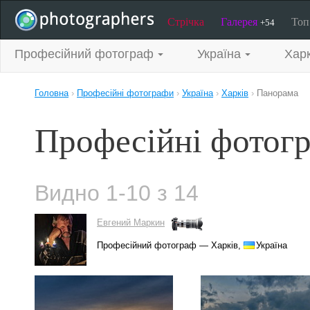
Стрічка
Галерея
То
+54
Професійний фотограф
Україна
Харк
Головна
›
Професійні фотографи
›
Україна
›
Харків
›
Панорама
Професійні фотогр
Видно 1-10 з 14
Евгений Маркин
Професійний фотограф — Харків,
Україна