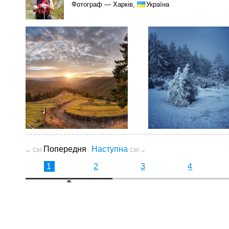
Фотограф — Харків,
Україна
Попередня
Наступна
← Ctrl
Ctrl →
1
2
3
4