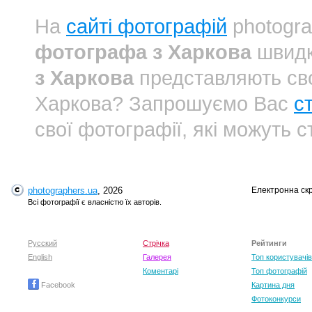
На
сайті фотографій
photogra
фотографа з Харкова
швидк
з Харкова
представляють сво
Харкова? Запрошуємо Вас
с
свої фотографії, які можуть 
photographers.ua
, 2026
Електронна ск
Всі фотографії є власністю їх авторів.
Русский
Стрічка
Рейтинги
English
Галерея
Топ користувачів
Коментарі
Топ фотографій
Facebook
Картина дня
Фотоконкурси