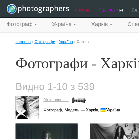
Стрічка
Галерея
То
+64
Фотограф
Україна
Харків
Спец
Головна
›
Фотографи
›
Україна
›
Харків
Фотографи - Харкі
Видно 1-10 з 539
Aleksandra ...
Фотограф, Модель — Харків,
Україна