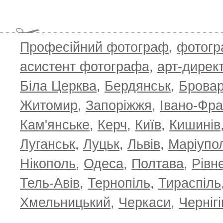
Професійний фотограф
,
фотог
асистент фотографа
,
арт-дирек
Біла Церква
,
Бердянськ
,
Брова
Житомир
,
Запоріжжя
,
Івано-Фра
Кам'янське
,
Керч
,
Київ
,
Кишинів
Луганськ
,
Луцьк
,
Львів
,
Маріупо
Нікополь
,
Одеса
,
Полтава
,
Рівн
Тель-Авів
,
Тернопіль
,
Тираспіль
Хмельницький
,
Черкаси
,
Чернігі