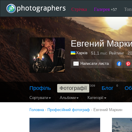
Стрічка
Галерея
То
+57
Евгений Марк
Харків
51,1
Рейтинг
20
тис.
Написати листа
309
0
Профіль
Фотографії
Блог
Об
Сортувати
Альбоми
Категорії
Головна
›
Професійний фотограф
›
Евгений Маркин