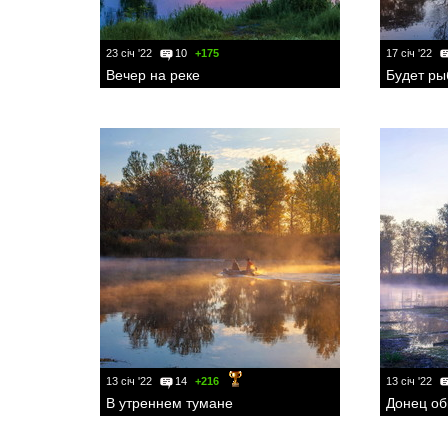
23 січ '22
10
+175
17 січ '22
Вечер на реке
Будет ры
13 січ '22
14
+216
13 січ '22
В утреннем тумане
Донец о