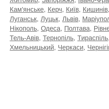
Житомир
,
Запоріжжя
,
Івано-Фра
Кам'янське
,
Керч
,
Київ
,
Кишинів
Луганськ
,
Луцьк
,
Львів
,
Маріупо
Нікополь
,
Одеса
,
Полтава
,
Рівн
Тель-Авів
,
Тернопіль
,
Тираспіль
Хмельницький
,
Черкаси
,
Чернігі