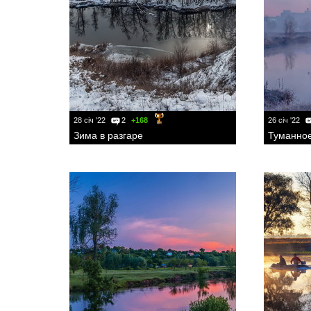
28 січ '22
2
+168
26 січ '22
Зима в разгаре
Туманное