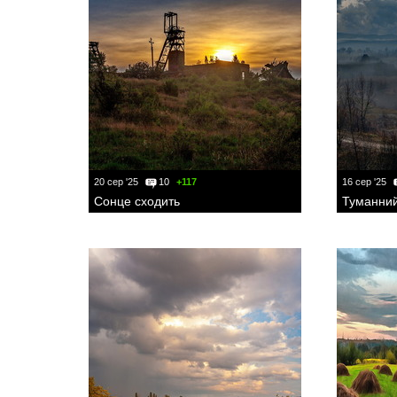
20 сер '25
10
+117
16 сер '25
Сонце сходить
Туманний