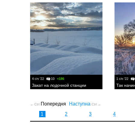
4 січ '22
10
+186
1 січ '22
Закат на лодочной станции
Так начи
Попередня
Наступна
← Ctrl
Ctrl →
1
2
3
4