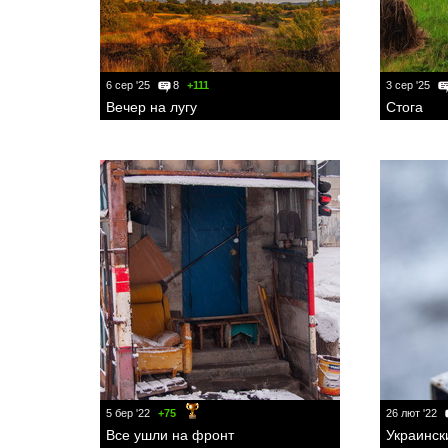
6 сер '25
8
+111
3 сер '25
Вечер на лугу
Стога
5 бер '22
+75
26 лют '22
Все ушли на фронт