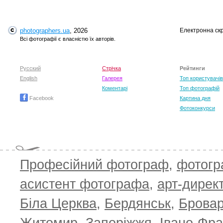
photographers.ua
, 2026
Електронна ск
Всі фотографії є власністю їх авторів.
Русский
Стрічка
Рейтинги
English
Галерея
Топ користувачів
Коментарі
Топ фотографій
Facebook
Картина дня
Фотоконкурси
Професійний фотограф
,
фотог
асистент фотографа
,
арт-дирек
Біла Церква
,
Бердянськ
,
Брова