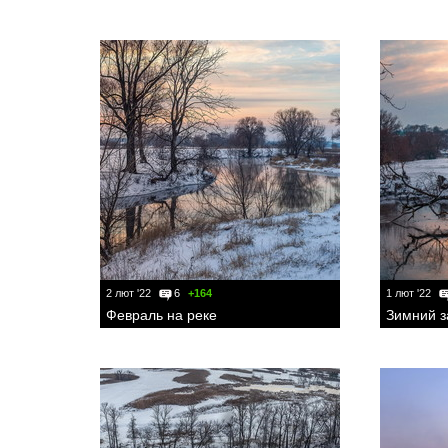
2 лют '22
6
+164
1 лют '22
Февраль на реке
Зимний з