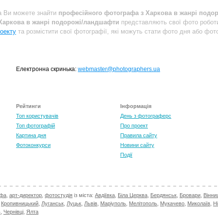
a Ви можете знайти
професійного фотографа з Харкова в жанрі подо
Харкова в жанрі подорожі/ландшафти
представляють свої фото робот
оекту
та розмістити свої фотографії, які можуть стати фото дня або фото
Електронна скринька:
webmaster@photographers.ua
Рейтинги
Інформація
Топ користувачів
День з фотограферс
Топ фотографій
Про проект
Картина дня
Правила сайту
Фотоконкурси
Новини сайту
Події
афа
,
арт-директор
,
фотостудія
із міста:
Авдіївка
,
Біла Церква
,
Бердянськ
,
Бровари
,
Вінни
,
Кропивницький
,
Луганськ
,
Луцьк
,
Львів
,
Маріуполь
,
Мелітополь
,
Мукачево
,
Миколаїв
,
Н
в
,
Чернівці
,
Ялта