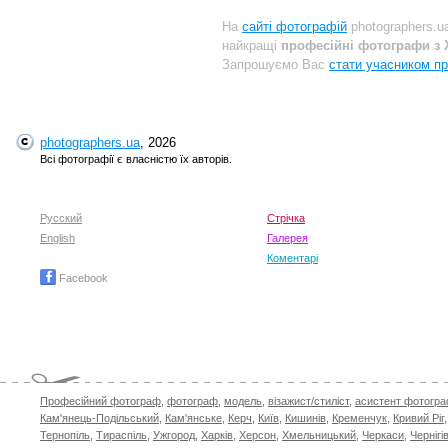
На
сайті фотографій
photographers.u
найкращі
професійні фотографи з 
Запрошуємо Вас
стати учасником пр
photographers.ua
, 2026
Всі фотографії є власністю їх авторів.
Русский
Стрічка
English
Галерея
Коментарі
Facebook
Професійний фотограф
,
фотограф
,
модель
,
візажист/стиліст
,
асистент фотогр
Кам'янець-Подільський
,
Кам'янське
,
Керч
,
Київ
,
Кишинів
,
Кременчук
,
Кривий Ріг
Тернопіль
,
Тираспіль
,
Ужгород
,
Харків
,
Херсон
,
Хмельницький
,
Черкаси
,
Чернігі