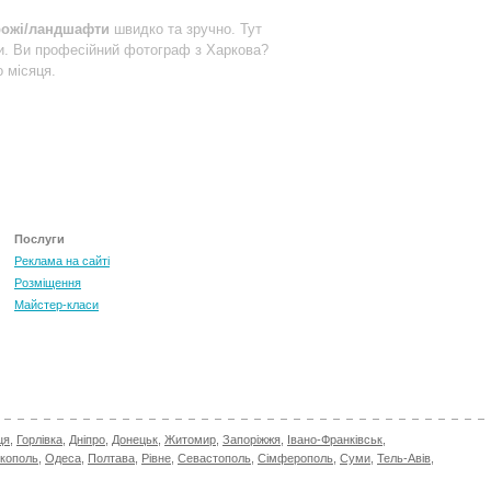
рожі/ландшафти
швидко та зручно. Тут
и. Ви професійний фотограф з Харкова?
 місяця.
Послуги
Реклама на сайті
Розміщення
Майстер-класи
ця
,
Горлівка
,
Дніпро
,
Донецьк
,
Житомир
,
Запоріжжя
,
Івано-Франківськ
,
ікополь
,
Одеса
,
Полтава
,
Рівне
,
Севастополь
,
Сімферополь
,
Суми
,
Тель-Авів
,