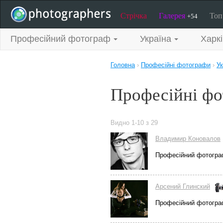
Стрічка
Галерея
То
+54
Професійний фотограф
Україна
Харкі
Головна
›
Професійні фотографи
›
Ук
Професійні фо
Видно 1-10 з 29
Владимир Коновалов
Професійний фотогра
Арсений Глинский
Професійний фотогра