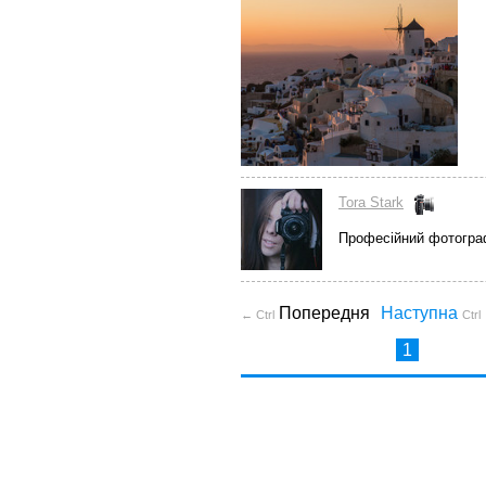
Tora Stark
Професійний фотогра
Попередня
Наступна
← Ctrl
Ctrl
1