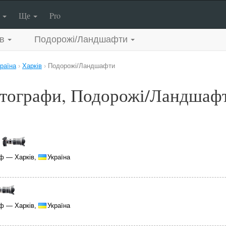
п
Ще
Pro
в
Подорожі/Ландшафти
раїна
›
Харків
›
Подорожі/Ландшафти
тографи, Подорожі/Ландшафт
ф — Харків,
Україна
ф — Харків,
Україна