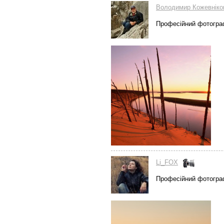
Володимир Кожевніко
Професійний фотогра
Li_FOX
Професійний фотогра