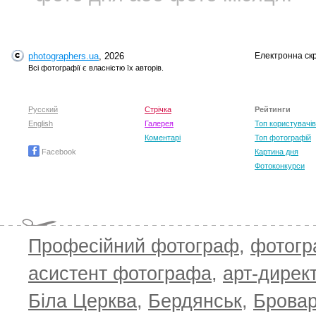
photographers.ua
, 2026
Електронна ск
Всі фотографії є власністю їх авторів.
Русский
Стрічка
Рейтинги
English
Галерея
Топ користувачів
Коментарі
Топ фотографій
Facebook
Картина дня
Фотоконкурси
Професійний фотограф
,
фотог
асистент фотографа
,
арт-дирек
Біла Церква
,
Бердянськ
,
Брова