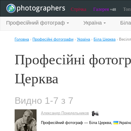
Стрічка
Галерея
То
+48
Професійний фотограф
Україна
Біл
Головна
›
Професійні фотографи
›
Україна
›
Біла Церква
›
Весіл
Професійні фотогра
Церква
Видно 1-7 з 7
Александр Понедельников
Професійний фотограф — Біла Церква,
Україн