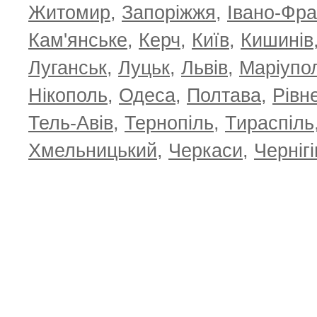
Житомир
,
Запоріжжя
,
Івано-Фра
Кам'янське
,
Керч
,
Київ
,
Кишинів
Луганськ
,
Луцьк
,
Львів
,
Маріупо
Нікополь
,
Одеса
,
Полтава
,
Рівн
Тель-Авів
,
Тернопіль
,
Тираспіль
Хмельницький
,
Черкаси
,
Чернігі