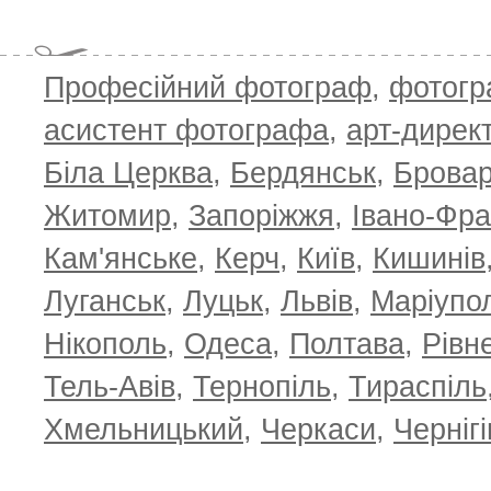
Професійний фотограф
,
фотог
асистент фотографа
,
арт-дирек
Біла Церква
,
Бердянськ
,
Брова
Житомир
,
Запоріжжя
,
Івано-Фра
Кам'янське
,
Керч
,
Київ
,
Кишинів
Луганськ
,
Луцьк
,
Львів
,
Маріупо
Нікополь
,
Одеса
,
Полтава
,
Рівн
Тель-Авів
,
Тернопіль
,
Тираспіль
Хмельницький
,
Черкаси
,
Чернігі