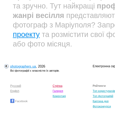
та зручно. Тут найкращі
проф
жанрі весілля
представляють
фотограф з Маріуполя? Зап
проекту
та розмістити свої фо
або фото місяця.
photographers.ua
, 2026
Електронна ск
Всі фотографії є власністю їх авторів.
Русский
Стрічка
Рейтинги
English
Галерея
Топ користувачів
Коментарі
Топ фотографій
Facebook
Картина дня
Фотоконкурси