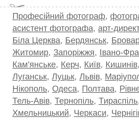
Професійний фотограф
,
фотог
асистент фотографа
,
арт-дирек
Біла Церква
,
Бердянськ
,
Брова
Житомир
,
Запоріжжя
,
Івано-Фра
Кам'янське
,
Керч
,
Київ
,
Кишинів
Луганськ
,
Луцьк
,
Львів
,
Маріупо
Нікополь
,
Одеса
,
Полтава
,
Рівн
Тель-Авів
,
Тернопіль
,
Тираспіль
Хмельницький
,
Черкаси
,
Чернігі