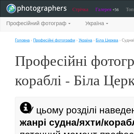
Стрічка
Галерея
То
+56
Професійний фотограф
Україна
Головна
›
Професійні фотографи
›
Україна
›
Біла Церква
›
Судна/
Професійні фотогр
кораблі - Біла Цер
У цьому розділі наведе
жанрі судна/яхти/корабл