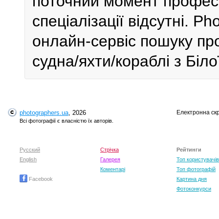
поточний момент профес
спеціалізації відсутні. P
онлайн-сервіс пошуку пр
судна/яхти/кораблі з Біло
photographers.ua
, 2026
Електронна ск
Всі фотографії є власністю їх авторів.
Русский
Стрічка
Рейтинги
English
Галерея
Топ користувачів
Коментарі
Топ фотографій
Facebook
Картина дня
Фотоконкурси