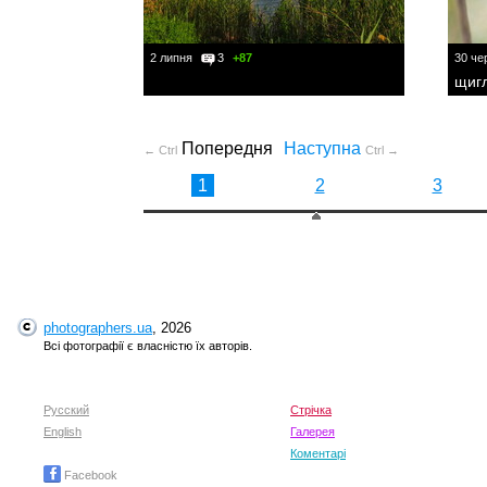
2 липня
3
+87
30 че
щиг
Попередня
Наступна
← Ctrl
Ctrl →
1
2
3
photographers.ua
, 2026
Всі фотографії є власністю їх авторів.
Русский
Стрічка
English
Галерея
Коментарі
Facebook