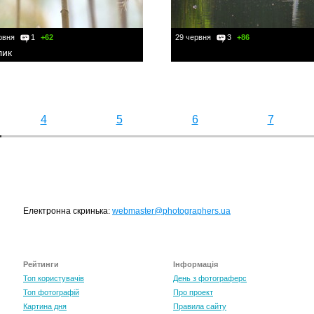
рвня
1
+62
29 червня
3
+86
лик
4
5
6
7
Електронна скринька:
webmaster@photographers.ua
Рейтинги
Інформація
Топ користувачів
День з фотограферс
Топ фотографій
Про проект
Картина дня
Правила сайту