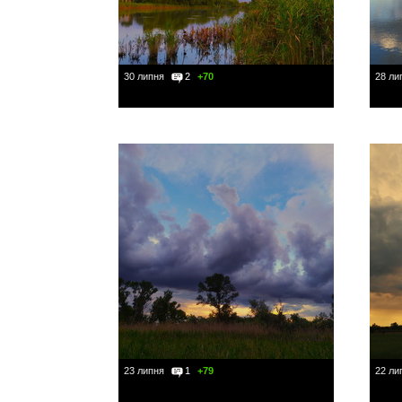
30 липня
2
+70
28 ли
23 липня
1
+79
22 ли