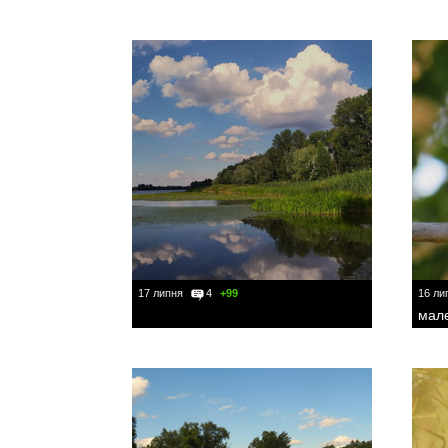
17 липня
4
+99
16 ли
мале