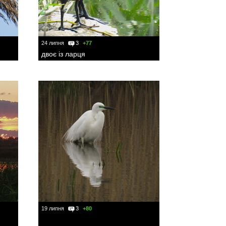
24 липня
3
+77
двоє із ларця
19 липня
3
+80