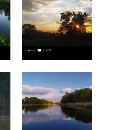
3 липня
3
+88