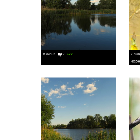
8 липня
2
+72
7 лип
чорн