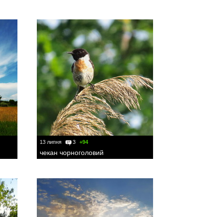
13 липня
3
+94
чекан чорноголовий