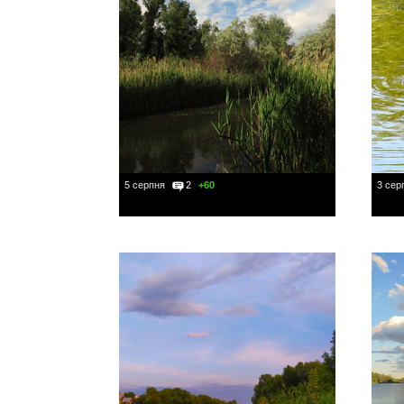
5 серпня
2
+60
3 сер