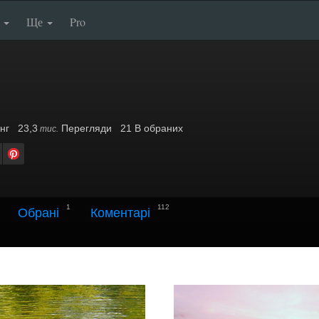
п
Ще
Pro
нг
23,3
Перегляди
21 В обраних
тис.
1
112
Обрані
Коментарі