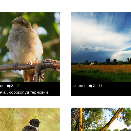
пня
2
+74
14 липня
2
+83
ча , сорокопуд терновий