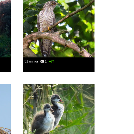
31 липня
1
+74