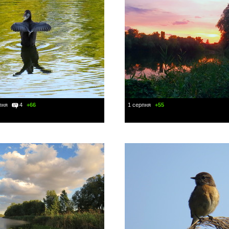
пня
4
+66
1 серпня
+55