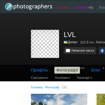
Стрічка
Галерея
То
+55
LVL
Дніпро
112,9
Рейти
тис.
Написати листа
809
0
Профіль
Фотографії
Блог
Сортувати
Альбоми
Категорії
Головна
›
Фотограф
›
LVL