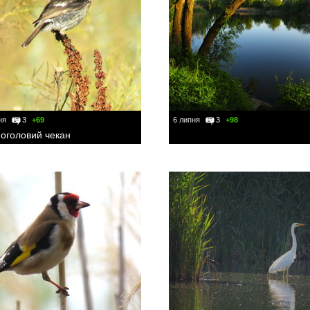
ня
3
+69
6 липня
3
+98
оголовий чекан