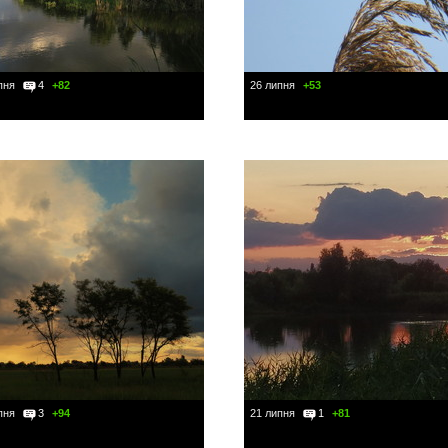
пня
4
+82
26 липня
+53
пня
3
+94
21 липня
1
+81