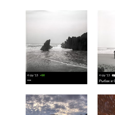
4 гру '13
+50
4 гру '13
***
Рыбак и 