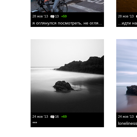
28 жов '13
13
+59
28 жов '13
...идти на
я оглянулся посмотреть, не оглянулась ли она...
24 жов '13
16
+69
24 жов '13
***
lonelines