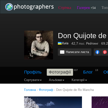
Стрічка
Галерея
То
+54
Don Quijote d
Київ
42,7
Рейтинг
69,2
тис.
Написати листа
337
13
Профіль
Фотографії
Блог
О
Сортувати
Альбоми
Категорії
Головна
›
Фотограф
›
Don Quijote de Ro Mancha