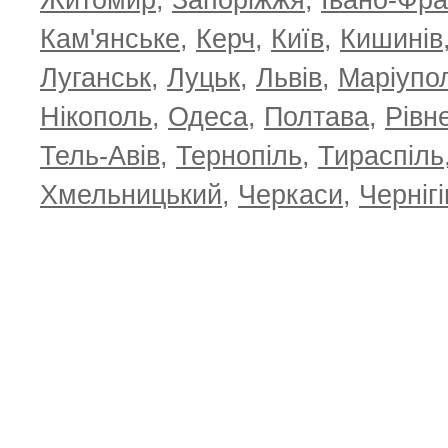
Житомир
,
Запоріжжя
,
Івано-Фра
Кам'янське
,
Керч
,
Київ
,
Кишинів
Луганськ
,
Луцьк
,
Львів
,
Маріупо
Нікополь
,
Одеса
,
Полтава
,
Рівн
Тель-Авів
,
Тернопіль
,
Тираспіль
Хмельницький
,
Черкаси
,
Чернігі