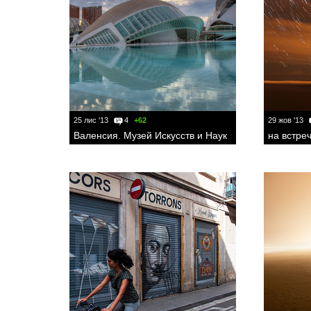
25 лис '13
4
+62
29 жов '13
Валенсия. Музей Искусств и Наук
на встре