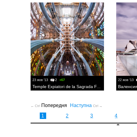
23 жов '13
2
+67
22 жов '13
Валенсия
Temple Expiatori de la Sagrada Familia
Попередня
Наступна
← Ctrl
Ctrl →
1
2
3
4