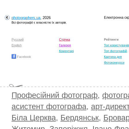
photographers.ua
, 2026
Електронна ск
Всі фотографії є власністю їх авторів.
Русский
Стрічка
Рейтинги
English
Галерея
Топ користувачів
Коментарі
Топ фотографій
Facebook
Картина дня
Фотоконкурси
Професійний фотограф
,
фотог
асистент фотографа
,
арт-дирек
Біла Церква
,
Бердянськ
,
Брова