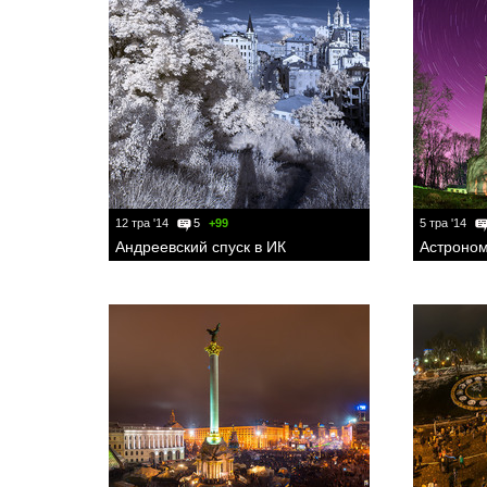
12 тра '14
5
+99
5 тра '14
Андреевский спуск в ИК