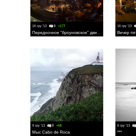
16 гру '13
8
+177
16 гру '13
Передночное "броуновское" движение на Майдане
9 гру '13
8
+58
6 гру '13
Мыс Cabo de Roca
***