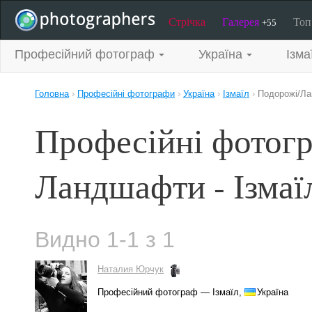
Стрічка
Галерея
То
+55
Професійний фотограф
Україна
Ізма
Головна
›
Професійні фотографи
›
Україна
›
Ізмаїл
›
Подорожі/Л
Професійні фотогр
Ландшафти - Ізмаї
Видно 1-1 з 1
Наталия Юрчук
Професійний фотограф — Ізмаїл,
Україна