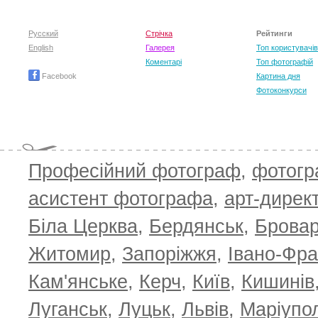
Русский
Стрічка
Рейтинги
English
Галерея
Топ користувачів
Коментарі
Топ фотографій
Facebook
Картина дня
Фотоконкурси
Професійний фотограф
,
фотог
асистент фотографа
,
арт-дирек
Біла Церква
,
Бердянськ
,
Брова
Житомир
,
Запоріжжя
,
Івано-Фра
Кам'янське
,
Керч
,
Київ
,
Кишинів
Луганськ
,
Луцьк
,
Львів
,
Маріупо