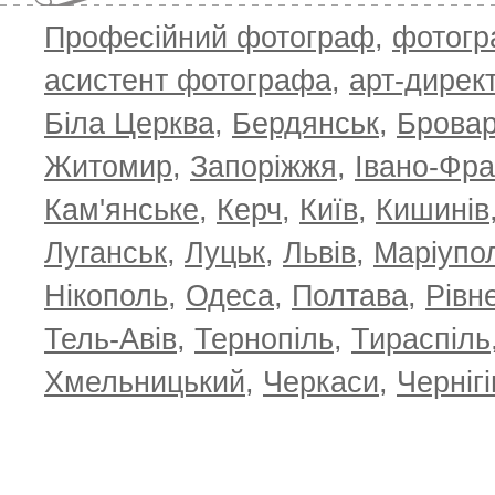
Професійний фотограф
,
фотог
асистент фотографа
,
арт-дирек
Біла Церква
,
Бердянськ
,
Брова
Житомир
,
Запоріжжя
,
Івано-Фра
Кам'янське
,
Керч
,
Київ
,
Кишинів
Луганськ
,
Луцьк
,
Львів
,
Маріупо
Нікополь
,
Одеса
,
Полтава
,
Рівн
Тель-Авів
,
Тернопіль
,
Тираспіль
Хмельницький
,
Черкаси
,
Чернігі