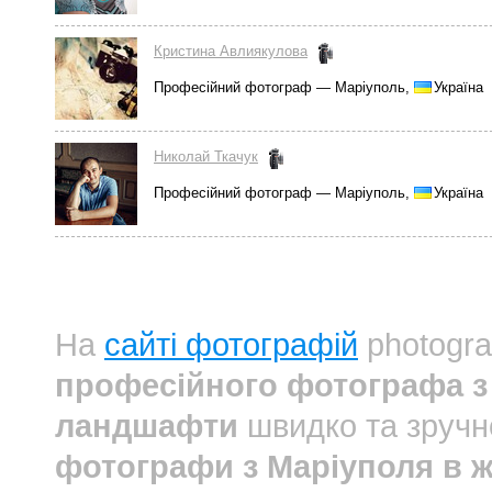
Кристина Авлиякулова
Професійний фотограф — Маріуполь,
Україна
Николай Ткачук
Професійний фотограф — Маріуполь,
Україна
На
сайті фотографій
photogra
професійного фотографа з 
ландшафти
швидко та зручн
фотографи з Маріуполя в 