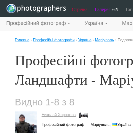
Стрічка
Галерея
То
+45
Професійний фотограф
Україна
Мар
Головна
›
Професійні фотографи
›
Україна
›
Маріуполь
›
Подорож
Професійні фотогр
Ландшафти - Марі
Видно 1-8 з 8
Николай Хорошков
Професійний фотограф — Маріуполь,
Україна