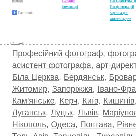
English
Галерея
Топ користувачів
Коментарі
Топ фотографій
Facebook
Картина дня
Фотоконкурси
Професійний фотограф
,
фотог
асистент фотографа
,
арт-дирек
Біла Церква
,
Бердянськ
,
Брова
Житомир
,
Запоріжжя
,
Івано-Фра
Кам'янське
,
Керч
,
Київ
,
Кишинів
Луганськ
,
Луцьк
,
Львів
,
Маріупо
Нікополь
,
Одеса
,
Полтава
,
Рівн