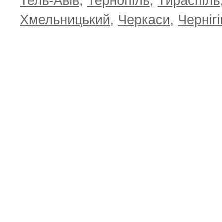
Тель-Авів
,
Тернопіль
,
Тираспіль
Хмельницький
,
Черкаси
,
Чернігі