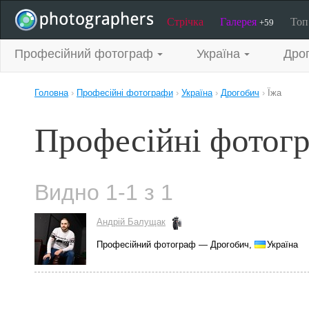
Стрічка
Галерея
То
+59
Професійний фотограф
Україна
Дро
Головна
›
Професійні фотографи
›
Україна
›
Дрогобич
›
Їжа
Професійні фотогр
Видно 1-1 з 1
Андрій Балущак
Професійний фотограф — Дрогобич,
Україна