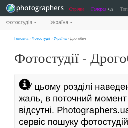
Стрічка
Галерея
То
+59
Фотостудія
Україна
Головна
›
Фотостудії
›
Україна
›
Дрогобич
Фотостудії - Дрог
У цьому розділі наведе
жаль, в поточний момент 
відсутні. Photographers.
сервіс пошуку фотостудій