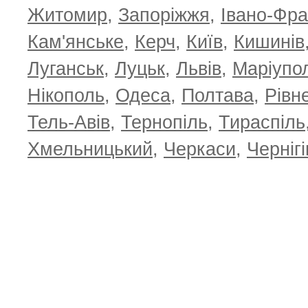
Житомир
,
Запоріжжя
,
Івано-Фра
Кам'янське
,
Керч
,
Київ
,
Кишинів
Луганськ
,
Луцьк
,
Львів
,
Маріупо
Нікополь
,
Одеса
,
Полтава
,
Рівн
Тель-Авів
,
Тернопіль
,
Тираспіль
Хмельницький
,
Черкаси
,
Чернігі