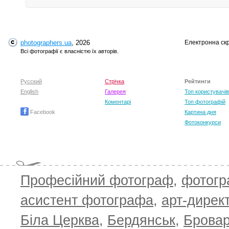
photographers.ua
, 2026
Електронна ск
Всі фотографії є власністю їх авторів.
Русский
Стрічка
Рейтинги
English
Галерея
Топ користувачів
Коментарі
Топ фотографій
Facebook
Картина дня
Фотоконкурси
Професійний фотограф
,
фотог
асистент фотографа
,
арт-дирек
Біла Церква
,
Бердянськ
,
Брова