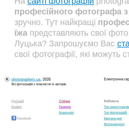
На
сайті фотографій
photogra
професійного фотографа з 
зручно. Тут найкращі
профес
їжа
представляють свої фото
Луцька? Запрошуємо Вас
ст
свої фотографії, які можуть 
photographers.ua
, 2026
Електронна ск
Всі фотографії є власністю їх авторів.
Русский
Стрічка
Рейтинги
English
Галерея
Топ користувачів
Коментарі
Топ фотографій
Facebook
Картина дня
Фотоконкурси