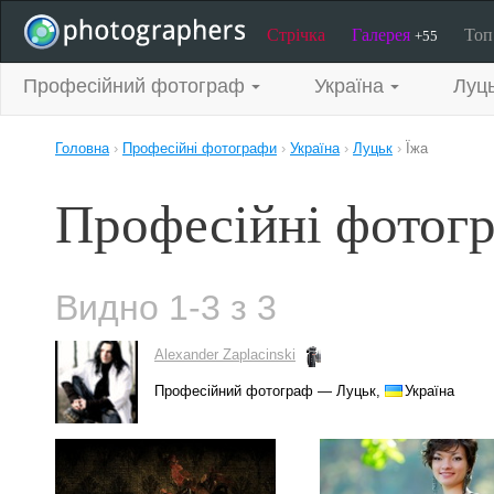
Стрічка
Галерея
То
+55
Професійний фотограф
Україна
Луц
Головна
›
Професійні фотографи
›
Україна
›
Луцьк
›
Їжа
Професійні фотогр
Видно 1-3 з 3
Alexander Zaplacinski
Професійний фотограф — Луцьк,
Україна