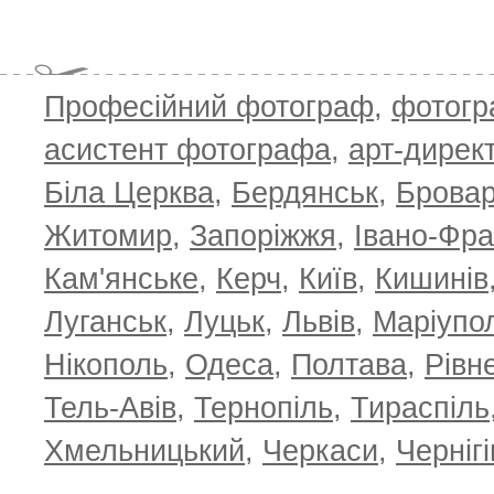
Професійний фотограф
,
фотог
асистент фотографа
,
арт-дирек
Біла Церква
,
Бердянськ
,
Брова
Житомир
,
Запоріжжя
,
Івано-Фра
Кам'янське
,
Керч
,
Київ
,
Кишинів
Луганськ
,
Луцьк
,
Львів
,
Маріупо
Нікополь
,
Одеса
,
Полтава
,
Рівн
Тель-Авів
,
Тернопіль
,
Тираспіль
Хмельницький
,
Черкаси
,
Чернігі