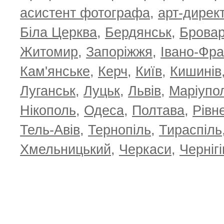
асистент фотографа
,
арт-дирек
Біла Церква
,
Бердянськ
,
Брова
Житомир
,
Запоріжжя
,
Івано-Фра
Кам'янське
,
Керч
,
Київ
,
Кишинів
Луганськ
,
Луцьк
,
Львів
,
Маріупо
Нікополь
,
Одеса
,
Полтава
,
Рівн
Тель-Авів
,
Тернопіль
,
Тираспіль
Хмельницький
,
Черкаси
,
Чернігі