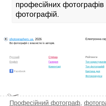
професійних фотографів у 
фотографій.
photographers.ua
, 2026
Електронна ск
Всі фотографії є власністю їх авторів.
Русский
Стрічка
Рейтинги
English
Галерея
Топ користувачів
Коментарі
Топ фотографій
Facebook
Картина дня
Фотоконкурси
Професійний фотограф
,
фотог