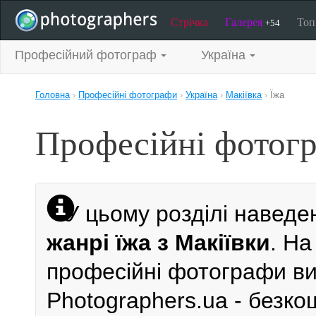
Стрічка
Галерея
То
+54
Професійний фотограф
Україна
Головна
›
Професійні фотографи
›
Україна
›
Макіївка
›
Їжа
Професійні фотогр
У цьому розділі наведе
жанрі їжа з Макіївки
. На
професійні фотографи виб
Photographers.ua - безк