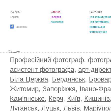
Русский
Стрічка
Рейтинги
English
Галерея
Топ користувачів
Коментарі
Топ фотографій
Facebook
Картина дня
Фотоконкурси
Професійний фотограф
,
фотог
асистент фотографа
,
арт-дирек
Біла Церква
,
Бердянськ
,
Брова
Житомир
,
Запоріжжя
,
Івано-Фра
Кам'янське
,
Керч
,
Київ
,
Кишинів
Луганськ
,
Луцьк
,
Львів
,
Маріупо