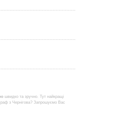
ро
швидко та зручно. Тут найкращі
граф з Чернігова? Запрошуємо Вас