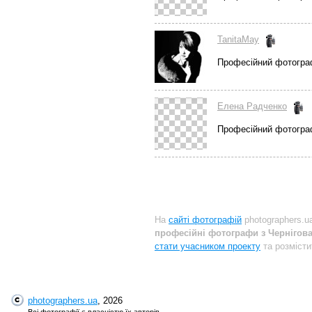
TanitaMay
Професійний фотогра
Елена Радченко
Професійний фотогра
На
сайті фотографій
photographers.u
професійні фотографи з Чернігова
стати учасником проекту
та розмісти
photographers.ua
, 2026