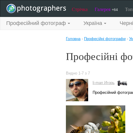
Стрічка
Галерея
То
+64
Професійний фотограф
Україна
Черні
Головна
›
Професійні фотографи
›
Ук
Професійні фо
Видно 1-7 з 7
li-man Игорь
Професійний фотогра