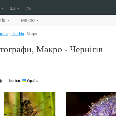
п
Ще
Pro
гів
Макро
раїна
›
Чернігів
›
Макро
тографи, Макро - Чернігів
ф — Чернігів,
Україна