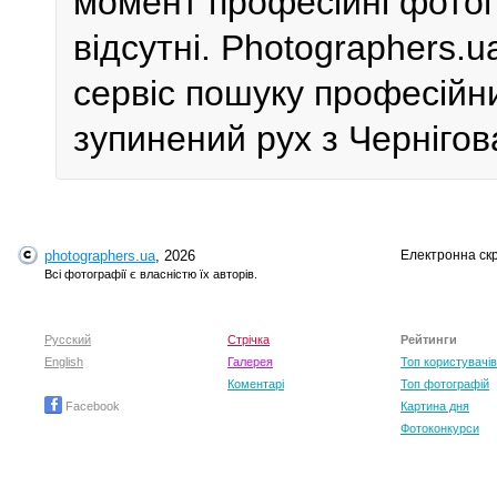
момент професійні фотог
відсутні. Photographers.
сервіс пошуку професійн
зупинений рух з Чернігова
photographers.ua
, 2026
Електронна ск
Всі фотографії є власністю їх авторів.
Русский
Стрічка
Рейтинги
English
Галерея
Топ користувачів
Коментарі
Топ фотографій
Facebook
Картина дня
Фотоконкурси