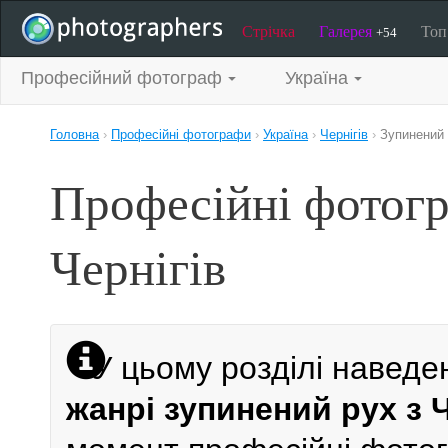
Стрічка
Галерея
То
+54
Професійний фотограф
Україна
Головна
›
Професійні фотографи
›
Україна
›
Чернігів
›
Зупинений
Професійні фотогр
Чернігів
У цьому розділі наведе
жанрі зупинений рух з 