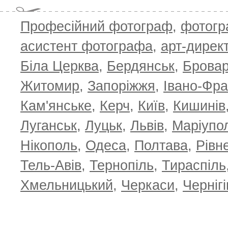
Професійний фотограф
,
фотог
асистент фотографа
,
арт-дирек
Біла Церква
,
Бердянськ
,
Брова
Житомир
,
Запоріжжя
,
Івано-Фра
Кам'янське
,
Керч
,
Київ
,
Кишинів
Луганськ
,
Луцьк
,
Львів
,
Маріупо
Нікополь
,
Одеса
,
Полтава
,
Рівн
Тель-Авів
,
Тернопіль
,
Тираспіль
Хмельницький
,
Черкаси
,
Чернігі