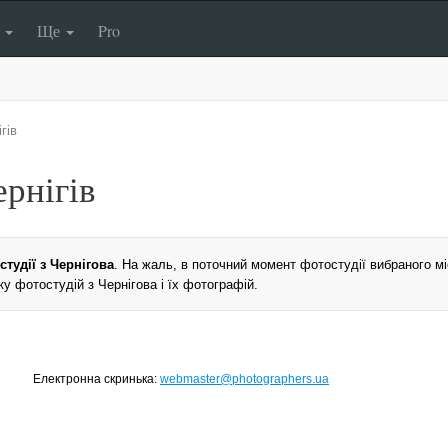
п
Ще
Pro
гів
ернігів
студії з Чернігова
. На жаль, в поточний момент фотостудії вибраного міс
у фотостудій з Чернігова і їх фотографій.
Електронна скринька:
webmaster@photographers.ua