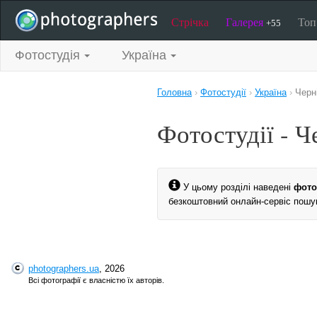
Стрічка
Галерея
То
+55
Фотостудія
Україна
Головна
›
Фотостудії
›
Україна
›
Черні
Фотостудії - Ч
У цьому розділі наведені
фото
безкоштовний онлайн-сервіс пошук
photographers.ua
, 2026
Всі фотографії є власністю їх авторів.