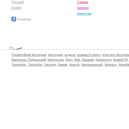
Русский
Стрічка
English
Галерея
Коментарі
Facebook
Професійний фотограф
,
фотограф
,
модель
,
візажист/стиліст
,
асистент фотогр
Кам'янець-Подільський
,
Кам'янське
,
Керч
,
Київ
,
Кишинів
,
Кременчук
,
Кривий Ріг
Тернопіль
,
Тираспіль
,
Ужгород
,
Харків
,
Херсон
,
Хмельницький
,
Черкаси
,
Чернігі