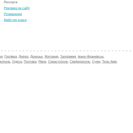
Послуги
Реклама на сайті
Розміщення
Майстер-класи
ця
,
Горлівка
,
Дніпро
,
Донецьк
,
Житомир
,
Запоріжжя
,
Івано-Франківськ
,
ікополь
,
Одеса
,
Полтава
,
Рівне
,
Севастополь
,
Сімферополь
,
Суми
,
Тель-Авів
,