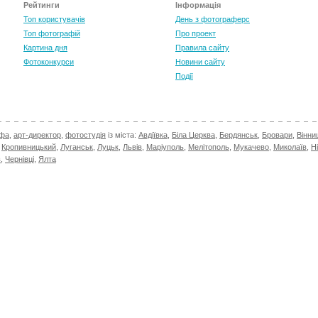
Рейтинги
Інформація
Топ користувачів
День з фотограферс
Топ фотографій
Про проект
Картина дня
Правила сайту
Фотоконкурси
Новини сайту
Події
афа
,
арт-директор
,
фотостудія
із міста:
Авдіївка
,
Біла Церква
,
Бердянськ
,
Бровари
,
Вінни
,
Кропивницький
,
Луганськ
,
Луцьк
,
Львів
,
Маріуполь
,
Мелітополь
,
Мукачево
,
Миколаїв
,
Н
в
,
Чернівці
,
Ялта