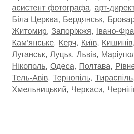
асистент фотографа
,
арт-дирек
Біла Церква
,
Бердянськ
,
Брова
Житомир
,
Запоріжжя
,
Івано-Фра
Кам'янське
,
Керч
,
Київ
,
Кишинів
Луганськ
,
Луцьк
,
Львів
,
Маріупо
Нікополь
,
Одеса
,
Полтава
,
Рівн
Тель-Авів
,
Тернопіль
,
Тираспіль
Хмельницький
,
Черкаси
,
Чернігі