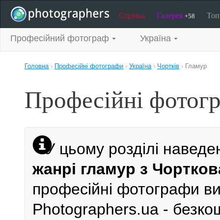
Стрічка
Галерея
То
+58
Професійний фотограф
Україна
Головна
›
Професійні фотографи
›
Україна
›
Чортків
›
Гламур
Професійні фотогр
У цьому розділі наведе
жанрі гламур з Чортков
професійні фотографи виб
Photographers.ua - безк