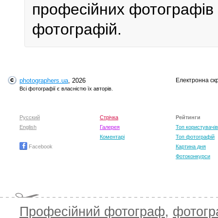
професійних фотографів у
фотографій.
photographers.ua
, 2026
Електронна ск
Всі фотографії є власністю їх авторів.
Русский
Стрічка
Рейтинги
English
Галерея
Топ користувачів
Коментарі
Топ фотографій
Facebook
Картина дня
Фотоконкурси
Професійний фотограф
,
фотог