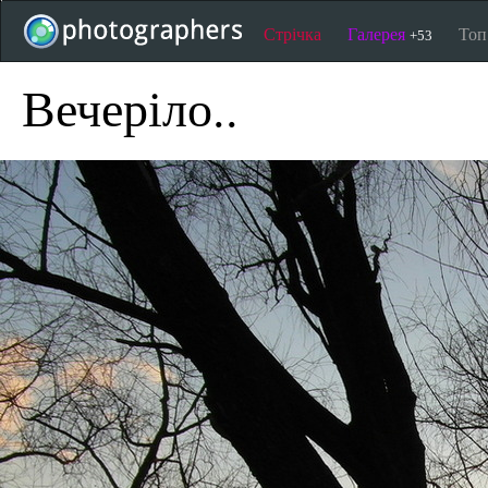
Стрічка
Галерея
То
+53
Вечеріло..