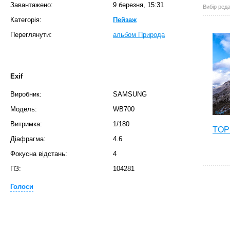
Завантажено:
9 березня, 15:31
Вибір реда
Категорія:
Пейзаж
Переглянути:
альбом Природа
Exif
Виробник:
SAMSUNG
Модель:
WB700
Витримка:
1/180
TOP 
Діафрагма:
4.6
Фокусна відстань:
4
ПЗ:
104281
Голоси