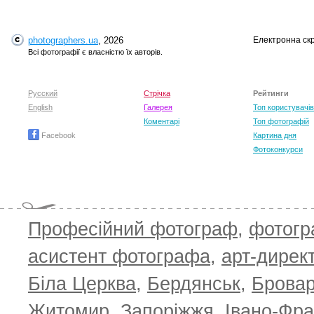
photographers.ua
, 2026
Електронна ск
T
Всі фотографії є власністю їх авторів.
Русский
Стрічка
Рейтинги
English
Галерея
Топ користувачів
Коментарі
Топ фотографій
Facebook
Картина дня
Фотоконкурси
T
Професійний фотограф
,
фотог
асистент фотографа
,
арт-дирек
Біла Церква
,
Бердянськ
,
Брова
Житомир
,
Запоріжжя
,
Івано-Фра