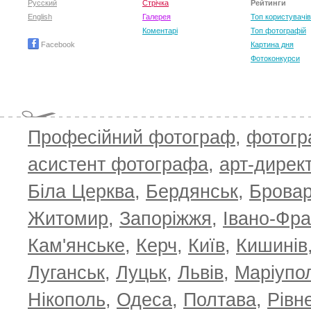
Русский
Стрічка
Рейтинги
English
Галерея
Топ користувачів
Коментарі
Топ фотографій
Facebook
Картина дня
Фотоконкурси
Професійний фотограф
,
фотог
T
асистент фотографа
,
арт-дирек
Біла Церква
,
Бердянськ
,
Брова
Житомир
,
Запоріжжя
,
Івано-Фра
Кам'янське
,
Керч
,
Київ
,
Кишинів
Луганськ
,
Луцьк
,
Львів
,
Маріупо
Нікополь
,
Одеса
,
Полтава
,
Рівн