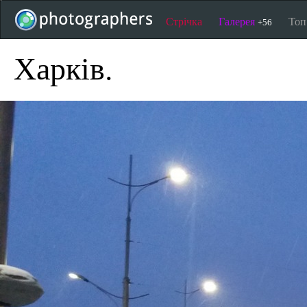
Стрічка
Галерея
То
+56
Харків.