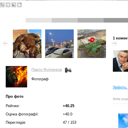
1 комен
Павло Філіпенков
Фотограф
Увійдіть
Про фото
Вибір реда
Рейтинг:
+40.25
Оцінка фотографії:
+40.0
Переглядів:
47
/
153