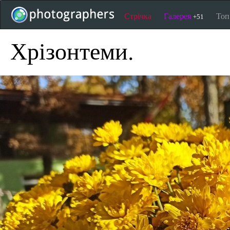
Стрічка
Галерея
То
+51
Хрізонтеми.