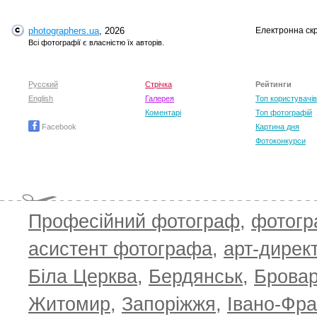
photographers.ua
, 2026
Електронна ск
T
Всі фотографії є власністю їх авторів.
Русский
Стрічка
Рейтинги
English
Галерея
Топ користувачів
Коментарі
Топ фотографій
Facebook
Картина дня
Фотоконкурси
Професійний фотограф
,
фотог
T
асистент фотографа
,
арт-дирек
Біла Церква
,
Бердянськ
,
Брова
Житомир
,
Запоріжжя
,
Івано-Фра